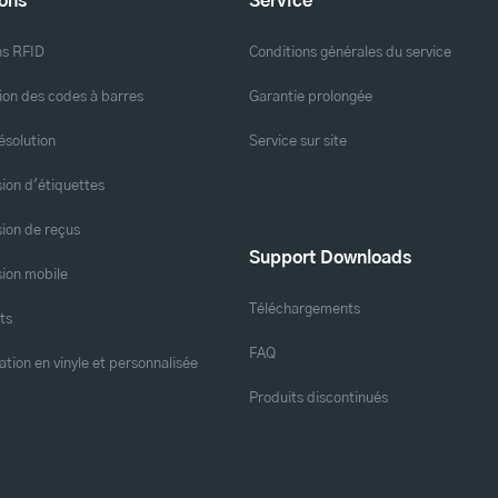
ions
Service
ns RFID
Conditions générales du service
ion des codes à barres
Garantie prolongée
ésolution
Service sur site
ion d'étiquettes
ion de reçus
Support Downloads
ion mobile
Téléchargements
ts
FAQ
ation en vinyle et personnalisée
Produits discontinués