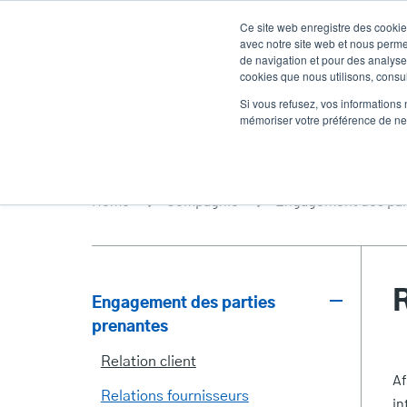
Aller
Ce site web enregistre des cookies
au
avec notre site web et nous perme
contenu
de navigation et pour des analyses
cookies que nous utilisons, consult
principal
Des produits
Solutions
Un service
Si vous refusez, vos informations 
mémoriser votre préférence de ne 
Home
Compagnie
Engagement des par
R
Engagement des parties
prenantes
Stakeholder
Relation client
Engagement
Af
Relations fournisseurs
in