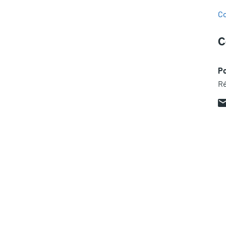
Co
C
P
Ré