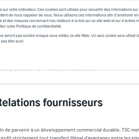
 sur votre ordinateur. Ces cookies sont utilisés pour recueillir des informations sur
Nouvelles
Comp
User
ttent de nous rappeler de vous. Nous utilisons ces informations afin d’améliorer et
 et des mesures concernant nos visiteurs à la fois sur ce site web et sur d’autres m
ez notre Politique de confidentialité.
accoun
Sélecteur de 
Assistance et téléchargements
Les partenaires
ne seront pas suivies lorsque vous visitez ce site Web. Un seul cookie sera utilisé 
Heade
menu
pas être suivi.
ties prenantes
Relations fournisseurs
elations fournisseurs
in de parvenir à un développement commercial durable, TSC met 
terdit strictement tout transfert illégal d'avantages entre les emp