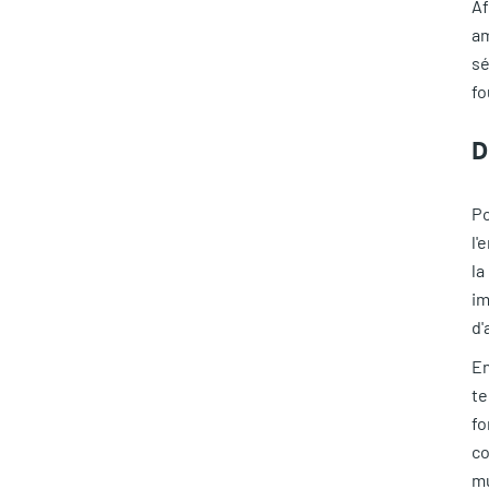
Af
am
sé
fo
D
Po
l'
la
im
d'
En
te
fo
co
mu