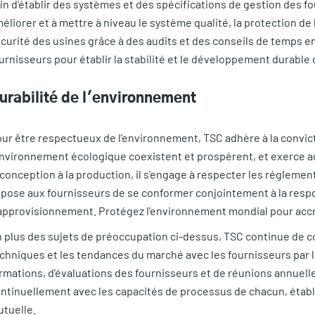
in d'établir des systèmes et des spécifications de gestion des f
éliorer et à mettre à niveau le système qualité, la protection de
curité des usines grâce à des audits et des conseils de temps en 
urnisseurs pour établir la stabilité et le développement durable
urabilité de l'environnement
ur être respectueux de l'environnement, TSC adhère à la convicti
environnement écologique coexistent et prospèrent, et exerce ac
 conception à la production, il s'engage à respecter les régleme
pose aux fournisseurs de se conformer conjointement à la respon
approvisionnement. Protégez l'environnement mondial pour accroî
 plus des sujets de préoccupation ci-dessus, TSC continue de c
chniques et les tendances du marché avec les fournisseurs par le 
rmations, d'évaluations des fournisseurs et de réunions annuelle
ntinuellement avec les capacités de processus de chacun, établi
tuelle.