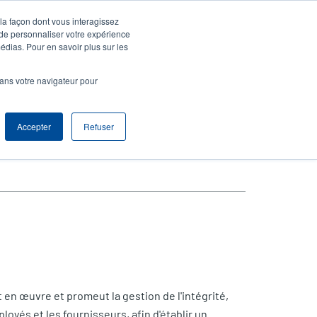
 la façon dont vous interagissez
agnie
S'identifier S'enregistrer
North America [Français]
User
 de personnaliser votre expérience
édias. Pour en savoir plus sur les
t
Anonymous
produits
Tech Support
Contacter le service commercial
dans votre navigateur pour
r
Accepter
Refuser
en œuvre et promeut la gestion de l'intégrité,
loyés et les fournisseurs, afin d'établir un