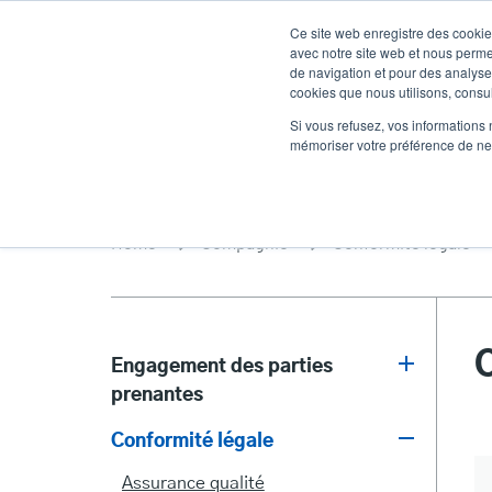
Aller
Ce site web enregistre des cookies
au
avec notre site web et nous perme
contenu
de navigation et pour des analyses
cookies que nous utilisons, consult
principal
Des produits
Solutions
Un service
Si vous refusez, vos informations 
mémoriser votre préférence de ne 
Home
Compagnie
Conformité légale
C
Engagement des parties
prenantes
Stakeholder
Conformité légale
Engagement
Assurance qualité