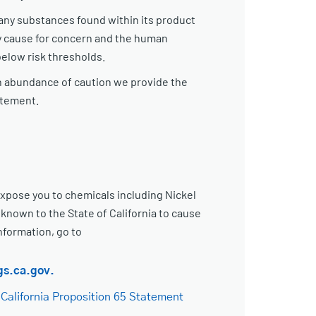
any substances found within its product
y cause for concern and the human
below risk thresholds.
n abundance of caution we provide the
atement.
xpose you to chemicals including Nickel
s known to the State of California to cause
nformation, go to
s.ca.gov.
 California Proposition 65 Statement