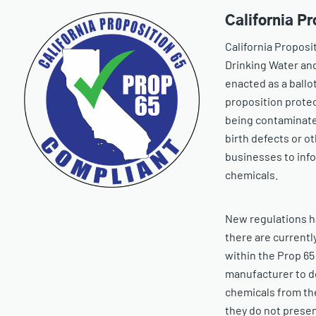
California Pr
California Proposit
Drinking Water an
enacted as a ballo
proposition protec
being contaminate
birth defects or o
businesses to inf
chemicals.
New regulations h
there are currentl
within the Prop 65 
manufacturer to d
chemicals from the 
they do not prese