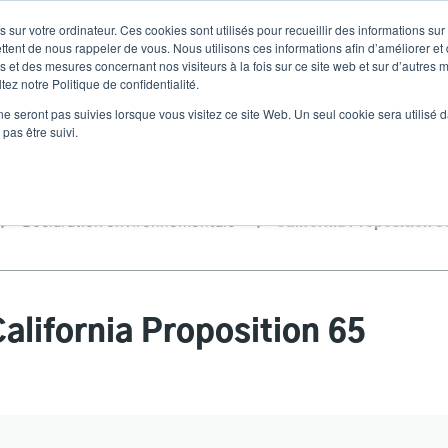
 sur votre ordinateur. Ces cookies sont utilisés pour recueillir des informations sur
Nouvelles
Comp
User
ttent de nous rappeler de vous. Nous utilisons ces informations afin d’améliorer et
 et des mesures concernant nos visiteurs à la fois sur ce site web et sur d’autres m
ez notre Politique de confidentialité.
accoun
Sélecteur de 
Assistance et téléchargements
Les partenaires
ne seront pas suivies lorsque vous visitez ce site Web. Un seul cookie sera utilisé 
Heade
menu
pas être suivi.
Déclaration environnementale
California Proposition 6
alifornia Proposition 65