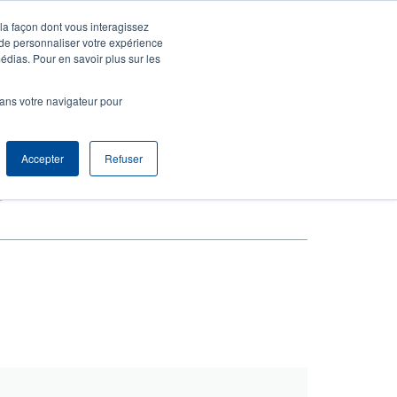
 la façon dont vous interagissez
agnie
S'identifier S'enregistrer
North America [Français]
User
 de personnaliser votre expérience
édias. Pour en savoir plus sur les
t
Anonymous
produits
Tech Support
Contacter le service commercial
dans votre navigateur pour
r
Accepter
Refuser
5