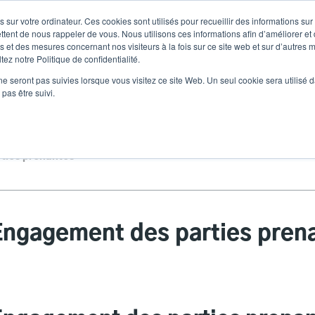
 sur votre ordinateur. Ces cookies sont utilisés pour recueillir des informations sur
Nouvelles
Compa
User
ttent de nous rappeler de vous. Nous utilisons ces informations afin d’améliorer et
 et des mesures concernant nos visiteurs à la fois sur ce site web et sur d’autres m
ez notre Politique de confidentialité.
account
Sélecteur de 
Assistance et téléchargements
Les partenaires
ne seront pas suivies lorsque vous visitez ce site Web. Un seul cookie sera utilisé 
Heade
menu
pas être suivi.
ties prenantes
Engagement des parties pren