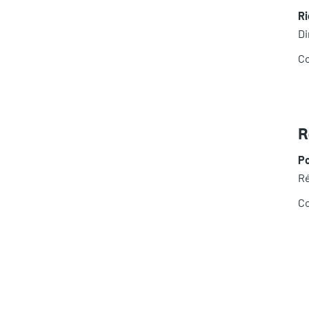
R
Di
Co
R
P
Ré
Co