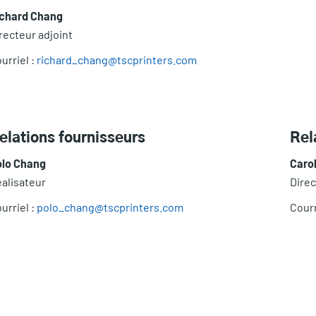
ichard Chang
recteur adjoint
urriel :
richard_chang@tscprinters.com
elations fournisseurs
Rel
olo Chang
Caro
alisateur
Direc
urriel :
polo_chang@tscprinters.com
Courr