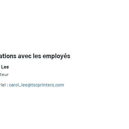
ations avec les employés
l Lee
teur
iel :
carol_lee@tscprinters.com