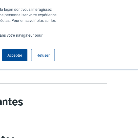
 la façon dont vous interagissez
gnie
S'identifier S'enregistrer
North America [Français]
User
 de personnaliser votre expérience
édias. Pour en savoir plus sur les
Anonymous
produits
Tech Support
Contacter le service commercial
dans votre navigateur pour
r
Accepter
Refuser
antes