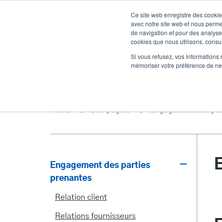
Aller
Ce site web enregistre des cookies
au
avec notre site web et nous perme
contenu
de navigation et pour des analyses
cookies que nous utilisons, consult
principal
Des produits
Solutions
Un service
Si vous refusez, vos informations 
mémoriser votre préférence de ne 
Home
Compagnie
Engagement des par
Engagement des parties
prenantes
Stakeholder
Relation client
Engagement
Relations fournisseurs