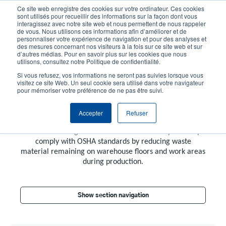
Aller
Ce site web enregistre des cookies sur votre ordinateur. Ces cookies
au
sont utilisés pour recueillir des informations sur la façon dont vous
contenu
interagissez avec notre site web et nous permettent de nous rappeler
User
User
de vous. Nous utilisons ces informations afin d’améliorer et de
principal
personnaliser votre expérience de navigation et pour des analyses et
account
Anonym
Sélecteur de produits
Tech Support
des mesures concernant nos visiteurs à la fois sur ce site web et sur
Header
d’autres médias. Pour en savoir plus sur les cookies que nous
menu
utilisons, consultez notre Politique de confidentialité.
Contacter le service commercial
Si vous refusez, vos informations ne seront pas suivies lorsque vous
visitez ce site Web. Un seul cookie sera utilisé dans votre navigateur
pour mémoriser votre préférence de ne pas être suivi.
Linerless Printers
Accepter
Refuser
Using linerless labels can also help organizations reduce
fines. Eliminating liner waste enhances safety and helps
comply with OSHA standards by reducing waste
material remaining on warehouse floors and work areas
during production.
Show section navigation