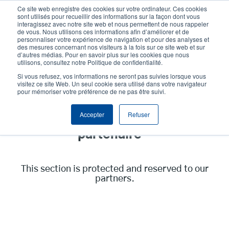
Aller
Ce site web enregistre des cookies sur votre ordinateur. Ces cookies
au
sont utilisés pour recueillir des informations sur la façon dont vous
contenu
interagissez avec notre site web et nous permettent de nous rappeler
User
User
de vous. Nous utilisons ces informations afin d’améliorer et de
principal
personnaliser votre expérience de navigation et pour des analyses et
account
Anonym
Sélecteur de produits
Tech Support
des mesures concernant nos visiteurs à la fois sur ce site web et sur
Header
d’autres médias. Pour en savoir plus sur les cookies que nous
menu
utilisons, consultez notre Politique de confidentialité.
Contacter le service commercial
Si vous refusez, vos informations ne seront pas suivies lorsque vous
visitez ce site Web. Un seul cookie sera utilisé dans votre navigateur
pour mémoriser votre préférence de ne pas être suivi.
Accepter
Refuser
Bienvenue sur notre portail
partenaire
This section is protected and reserved to our
partners.