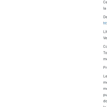
Ce
la
De
ht
L
Ve
Co
To
mo
P
Le
mo
mo
pu
do
la