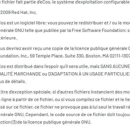
 fichier fait partie d'eCos, le système d'exploitation configurable
2009 Red Hat, Inc.
os est un logiciel libre; vous pouvez le redistribuer et / ou le m
nérale GNU telle que publiée par la Free Software Foundation; soi
térieure.
us devriez avoir reçu une copie de la licence publique générale 
undation, Inc., 59 Temple Place, Suite 330, Boston, MA 02111-130
os est distribué dans l'espoir qu'il sera utile, mais SANS AUCU
ALITÉ MARCHANDE ou D'ADAPTATION À UN USAGE PARTICULIER. V
us de détails.
titre d'exception spéciale, si d'autres fichiers instancient des 
 ligne à partir de ce fichier, ou si vous compilez ce fichier et le 
sé sur ce fichier, ce fichier ne provoque pas à lui seul le travail r
nérale GNU. Cependant, le code source de ce fichier doit toujo
ction (3) de la licence publique générale GNU.