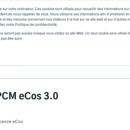
 sur votre ordinateur. Ces cookies sont utilisés pour recueillir des informations sur
Nouvelles
Comp
User
ttent de nous rappeler de vous. Nous utilisons ces informations afin d’améliorer et
 et des mesures concernant nos visiteurs à la fois sur ce site web et sur d’autres m
ez notre Politique de confidentialité.
accoun
Sélecteur de 
Assistance et téléchargements
Les partenaires
ne seront pas suivies lorsque vous visitez ce site Web. Un seul cookie sera utilisé 
Heade
menu
pas être suivi.
CM eCos 3.0
PCM eCos 3.0
cence eCos