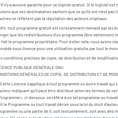
'il n'y a aucune garantie pour ce logiciel gratuit. Si le logiciel e
ulons que ses destinataires sachent que ce qu'ils ont n'est pas l'
autres ne reflètent pas la réputation des auteurs originaux.
fin, tout programme gratuit est constamment menacé par les bre
nger que les redistributeurs d'un programme libre obtiennent i
 fait le programme propriétaire. Pour éviter cela, nous avons cl
ncédé sous licence pour une utilisation gratuite par tout le mon
s conditions précises de copie, de distribution et de modificatio
ICENCE PUBLIQUE GÉNÉRALE GNU
ONDITIONS GÉNÉRALES DE COPIE, DE DISTRIBUTION ET DE MOD
 Cette Licence s'applique à tout programme ou autre travail qui c
auteur indiquant qu'il peut être distribué selon les termes de c
rogramme», ci-dessous, se réfère à un tel programme ou travail,
it le Programme ou tout travail dérivé sous la loi du droit d'auteur
ogramme ou une partie de il, soit textuellement, soit avec des m
ngue. (Ci-après, la traduction est incluse sans limitation dans le