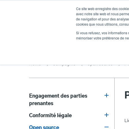
Aller
Ce site web enregistre des cookies
au
avec notre site web et nous perme
contenu
de navigation et pour des analyses
cookies que nous utilisons, consult
principal
Des produits
Solutions
Un service
Si vous refusez, vos informations 
mémoriser votre préférence de ne 
Home
Compagnie
Open source
P
Engagement des parties
prenantes
Stakeholder
Conformité légale
Engagement
Li
Open source