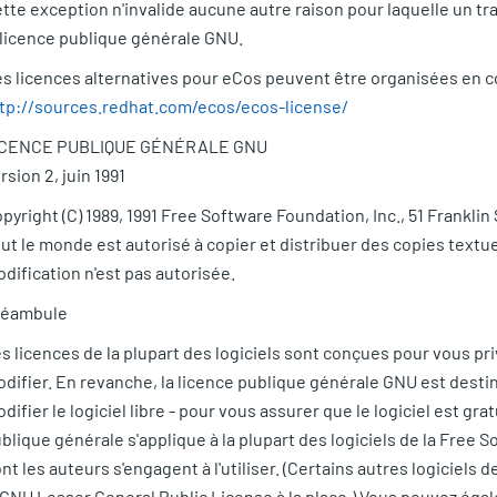
tte exception n'invalide aucune autre raison pour laquelle un trav
 licence publique générale GNU.
s licences alternatives pour eCos peuvent être organisées en con
tp://sources.redhat.com/ecos/ecos-license/
ICENCE PUBLIQUE GÉNÉRALE GNU
rsion 2, juin 1991
pyright (C) 1989, 1991 Free Software Foundation, Inc., 51 Franklin
ut le monde est autorisé à copier et distribuer des copies textu
dification n'est pas autorisée.
réambule
s licences de la plupart des logiciels sont conçues pour vous priv
difier. En revanche, la licence publique générale GNU est destin
difier le logiciel libre - pour vous assurer que le logiciel est gra
blique générale s'applique à la plupart des logiciels de la Free
nt les auteurs s'engagent à l'utiliser. (Certains autres logiciels
 GNU Lesser General Public License à la place.) Vous pouvez éga