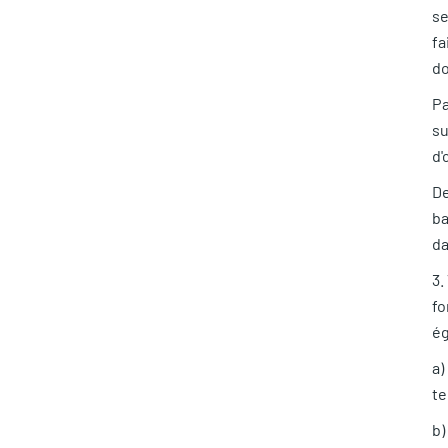
se
fa
do
Pa
su
d'
De
ba
da
3.
fo
ég
a)
te
b)