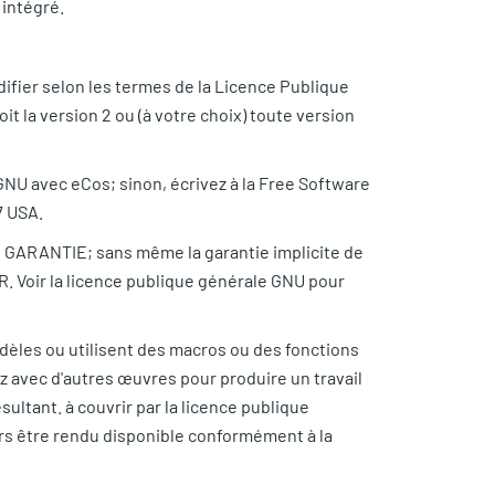
 intégré.
odifier selon les termes de la Licence Publique
t la version 2 ou (à votre choix) toute version
GNU avec eCos; sinon, écrivez à la Free Software
7 USA.
NE GARANTIE; sans même la garantie implicite de
oir la licence publique générale GNU pour
modèles ou utilisent des macros ou des fonctions
liez avec d'autres œuvres pour produire un travail
ésultant. à couvrir par la licence publique
urs être rendu disponible conformément à la