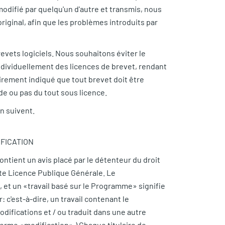
st modifié par quelqu'un d'autre et transmis, nous
original, afin que les problèmes introduits par
vets logiciels. Nous souhaitons éviter le
ndividuellement des licences de brevet, rendant
airement indiqué que tout brevet doit être
de ou pas du tout sous licence.
n suivent.
IFICATION
ontient un avis placé par le détenteur du droit
ette Licence Publique Générale. Le
 et un «travail basé sur le Programme» signifie
: c'est-à-dire, un travail contenant le
odifications et / ou traduit dans une autre
 terme «modification».) Chaque titulaire de