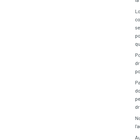
Lo
co
se
po
qu
Po
dr
po
Pa
do
pe
dr
No
l'
Au