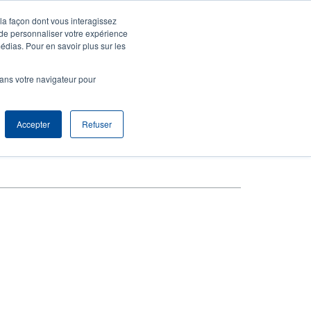
 la façon dont vous interagissez
agnie
S'identifier S'enregistrer
North America [Français]
User
 de personnaliser votre expérience
édias. Pour en savoir plus sur les
t
Anonymous
produits
Tech Support
Contacter le service commercial
dans votre navigateur pour
r
Accepter
Refuser