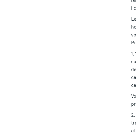
li
Le
ho
so
Pr
1.
su
de
ce
ce
Vo
pr
2.
tr
ci