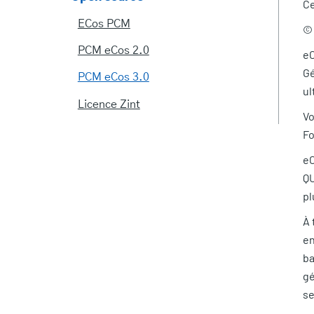
Ce
ECos PCM
© 
PCM eCos 2.0
eC
Gé
PCM eCos 3.0
ul
Licence Zint
Vo
Fo
eC
QU
pl
À 
en
ba
gé
se