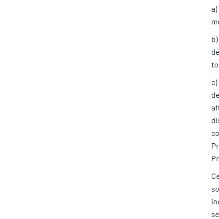
a)
mo
b)
dé
to
c)
de
af
di
co
Pr
Pr
Ce
so
in
se