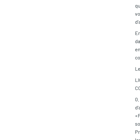
qu
vo
d'
En
da
en
co
Le
L
C
0.
d'
«P
so
Pr
la