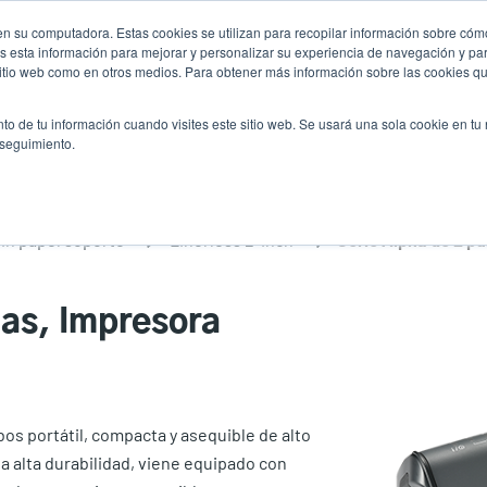
n su computadora. Estas cookies se utilizan para recopilar información sobre cómo
Noticias
Emp
User
 esta información para mejorar y personalizar su experiencia de navegación y par
 sitio web como en otros medios. Para obtener más información sobre las cookies qu
accoun
Selector de prod
vicio
Soporte y descargas
Socios
to de tu información cuando visites este sitio web. Se usará una sola cookie en tu
Header
menu
 seguimiento.
in papel soporte
Linerless 2-inch
das, Impresora
os portátil, compacta y asequible de alto
a alta durabilidad, viene equipado con