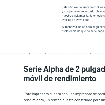
Pasar
Este sitio web almacena cookies e
al
y nos permiten recordarlo. Usamos
contenido
nuestros visitantes tanto en este
Política de Privacidad.
principal
Productos
Soluciones
Ser
Si rechazas, no se hará seguimien
preferencia de que no se te haga
Página principal
Productos
Impresión s
Serie Alpha de 2 pulga
móvil de rendimiento
Esta impresora cuenta con una impresora de recib
rendimiento. Es rentable, está construido para un