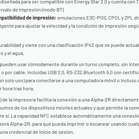
 diseñada para ser compatible con Energy Star 2.0 y cuenta con 1
ervalo de impresión (modo BT)
patibilidad de impresión:
emulaciones ESC-POS, CPCL y ZPL di
igente para ajustar la velocidad y la condición de impresión según 
urabilidad y viene con una clasificación IP42 que se puede actua
o y el agua.
pueden usar cómodamente durante un turno completo, sin interfer
o por cable, incluidas USB 2.0, RS-232,
Bluetooth 5.0 con certific
 un solo uso) para conectarse a una computadora móvil o incluso 
r hora tras hora.
de la impresora facilita la conexión a una Alpha-2R directamen
chos de los dispositivos móviles actuales y que permite la com
re sí. La capacidad NFC establece automáticamente una conexión
esora Alpha-2R, para que pueda imprimir o escanear usando cualq
una credencial de inicio de sesión.