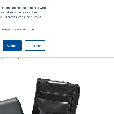
 interactúa con nuestro sitio web
resa
Iniciar sesión / Registrarse
North America [Español]
User
a análisis y métricas sobre
e utilizamos, consulte nuestra
t
Anonymous
uctos
Soporte Técnico
Comuníquese con Ventas
 navegador para recordar tu
Aceptar
Declinar
Serie Alpha de 2 pulgadas, Impresora móvil de rendimiento