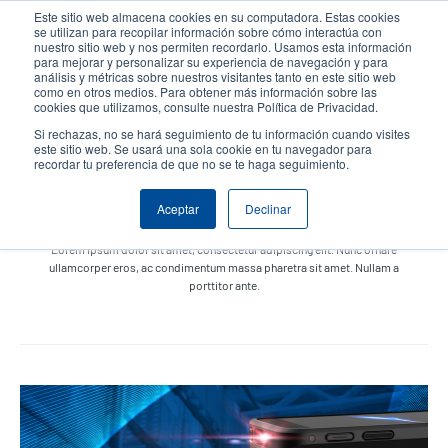
Pasar
Este sitio web almacena cookies en su computadora. Estas cookies
al
se utilizan para recopilar información sobre cómo interactúa con
contenido
nuestro sitio web y nos permiten recordarlo. Usamos esta información
User
User
para mejorar y personalizar su experiencia de navegación y para
principal
análisis y métricas sobre nuestros visitantes tanto en este sitio web
account
Anonym
Selector de productos
Soporte Técnico
como en otros medios. Para obtener más información sobre las
Header
cookies que utilizamos, consulte nuestra Política de Privacidad.
menu
Comuníquese con Ventas
Si rechazas, no se hará seguimiento de tu información cuando visites
este sitio web. Se usará una sola cookie en tu navegador para
recordar tu preferencia de que no se te haga seguimiento.
Aceptar
Declinar
En las noticias
Lorem ipsum dolor sit amet, consectetur adipiscing elit. Nunc ornare
ullamcorper eros, ac condimentum massa pharetra sit amet. Nullam a
porttitor ante.