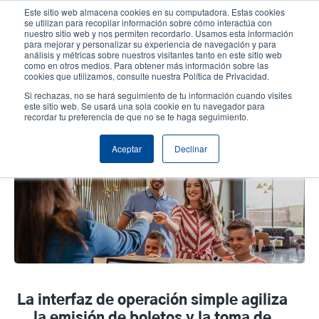
Pasar
Este sitio web almacena cookies en su computadora. Estas cookies
al
se utilizan para recopilar información sobre cómo interactúa con
contenido
nuestro sitio web y nos permiten recordarlo. Usamos esta información
User
User
para mejorar y personalizar su experiencia de navegación y para
principal
análisis y métricas sobre nuestros visitantes tanto en este sitio web
account
Anonym
Selector de productos
Soporte Técnico
como en otros medios. Para obtener más información sobre las
Header
cookies que utilizamos, consulte nuestra Política de Privacidad.
menu
Comuníquese con Ventas
Si rechazas, no se hará seguimiento de tu información cuando visites
este sitio web. Se usará una sola cookie en tu navegador para
recordar tu preferencia de que no se te haga seguimiento.
Entretenimiento y Hospitalidad
Aceptar
Declinar
La interfaz de operación simple agiliza
la emisión de boletos y la toma de