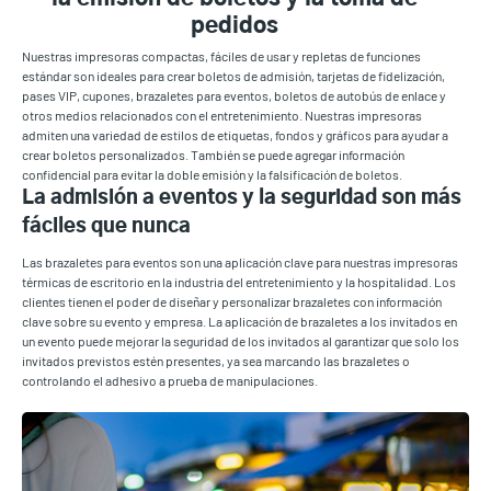
pedidos
Nuestras impresoras compactas, fáciles de usar y repletas de funciones
estándar son ideales para crear boletos de admisión, tarjetas de fidelización,
pases VIP, cupones, brazaletes para eventos, boletos de autobús de enlace y
otros medios relacionados con el entretenimiento. Nuestras impresoras
admiten una variedad de estilos de etiquetas, fondos y gráficos para ayudar a
crear boletos personalizados. También se puede agregar información
confidencial para evitar la doble emisión y la falsificación de boletos.
La admisión a eventos y la seguridad son más
fáciles que nunca
Las brazaletes para eventos son una aplicación clave para nuestras impresoras
térmicas de escritorio en la industria del entretenimiento y la hospitalidad. Los
clientes tienen el poder de diseñar y personalizar brazaletes con información
clave sobre su evento y empresa. La aplicación de brazaletes a los invitados en
un evento puede mejorar la seguridad de los invitados al garantizar que solo los
invitados previstos estén presentes, ya sea marcando las brazaletes o
controlando el adhesivo a prueba de manipulaciones.