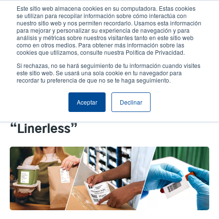
Pasar
Este sitio web almacena cookies en su computadora. Estas cookies
al
se utilizan para recopilar información sobre cómo interactúa con
contenido
nuestro sitio web y nos permiten recordarlo. Usamos esta información
User
User
para mejorar y personalizar su experiencia de navegación y para
principal
análisis y métricas sobre nuestros visitantes tanto en este sitio web
account
Anonym
Selector de productos
Soporte Técnico
como en otros medios. Para obtener más información sobre las
Header
cookies que utilizamos, consulte nuestra Política de Privacidad.
menu
Comuníquese con Ventas
Si rechazas, no se hará seguimiento de tu información cuando visites
este sitio web. Se usará una sola cookie en tu navegador para
recordar tu preferencia de que no se te haga seguimiento.
Solución de Impresión y
Aceptar
Declinar
Etiquetado Sin Soporte
“Linerless”