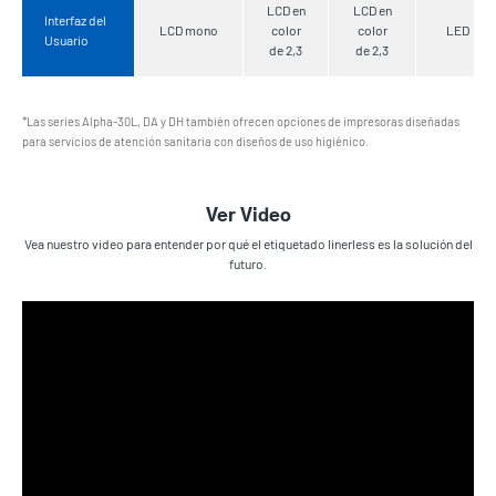
LCD en
LCD en
Interfaz del
LCD mono
color
color
LED
Usuario
de 2,3
de 2,3
*Las series Alpha-30L, DA y DH también ofrecen opciones de impresoras diseñadas
para servicios de atención sanitaria con diseños de uso higiénico.
Ver Video
Vea nuestro video para entender por qué el etiquetado linerless es la solución del
futuro.