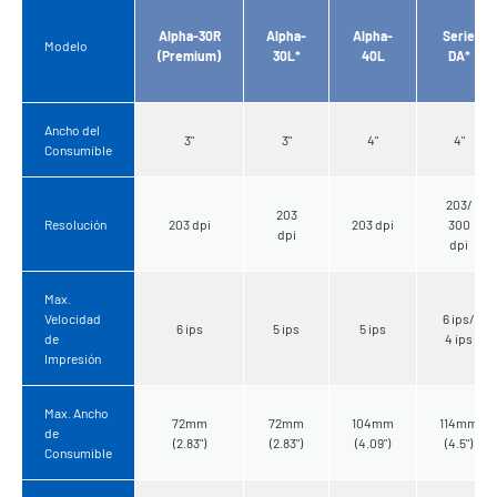
Alpha-30R
Alpha-
Alpha-
Serie
Modelo
(Premium)
30L*
40L
DA*
Ancho del
3"
3"
4"
4"
Consumible
203/
203
Resolución
203 dpi
203 dpi
300
dpi
dpi
Max.
Velocidad
6 ips/
6 ips
5 ips
5 ips
de
4 ips
Impresión
Max. Ancho
72mm
72mm
104mm
114mm
de
(2.83")
(2.83")
(4.09")
(4.5")
Consumible