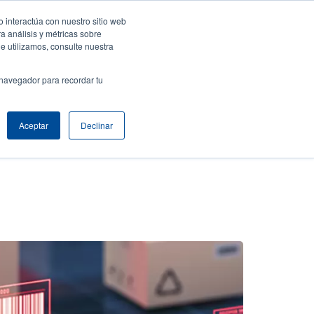
 interactúa con nuestro sitio web
resa
Iniciar sesión / Registrarse
North America [Español]
User
a análisis y métricas sobre
e utilizamos, consulte nuestra
t
Anonymous
uctos
Soporte Técnico
Comuníquese con Ventas
 navegador para recordar tu
Aceptar
Declinar