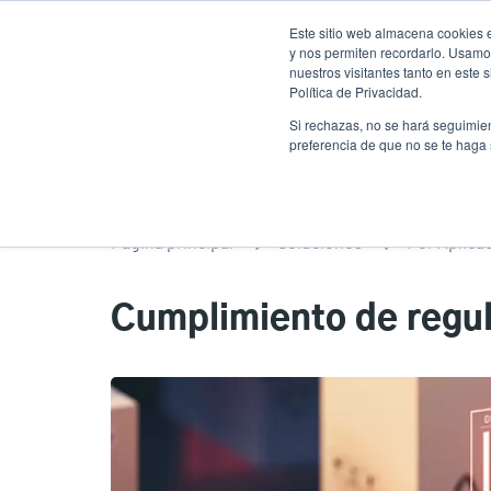
Pasar
Este sitio web almacena cookies e
al
y nos permiten recordarlo. Usamos
contenido
nuestros visitantes tanto en este
Política de Privacidad.
principal
Productos
Soluciones
Ser
Si rechazas, no se hará seguimien
preferencia de que no se te haga
Página principal
Soluciones
Por Aplica
Cumplimiento de regul