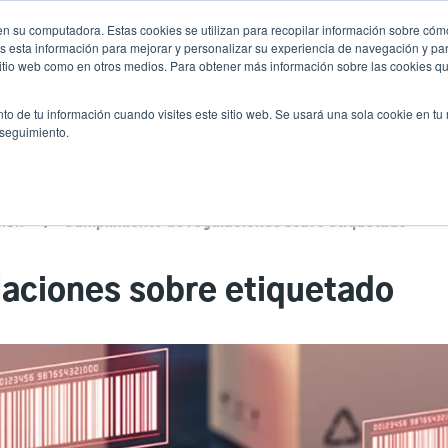
n su computadora. Estas cookies se utilizan para recopilar información sobre cómo
Noticias
Emp
User
 esta información para mejorar y personalizar su experiencia de navegación y par
 sitio web como en otros medios. Para obtener más información sobre las cookies qu
accoun
Selector de prod
vicio
Soporte y descargas
Socios
to de tu información cuando visites este sitio web. Se usará una sola cookie en tu
Header
menu
 seguimiento.
ción
Cumplimiento de regulaciones sobre etiquetado
aciones sobre etiquetado