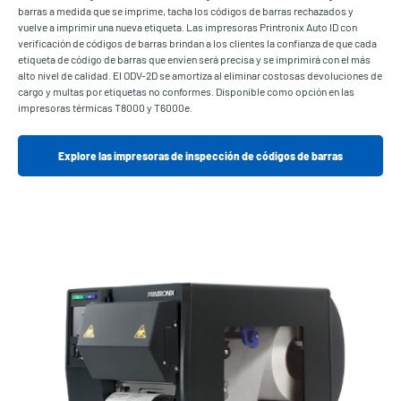
barras a medida que se imprime, tacha los códigos de barras rechazados y
vuelve a imprimir una nueva etiqueta. Las impresoras Printronix Auto ID con
verificación de códigos de barras brindan a los clientes la confianza de que cada
etiqueta de código de barras que envíen será precisa y se imprimirá con el más
alto nivel de calidad. El ODV-2D se amortiza al eliminar costosas devoluciones de
cargo y multas por etiquetas no conformes. Disponible como opción en las
impresoras térmicas T8000 y T6000e.
Explore las impresoras de inspección de códigos de barras