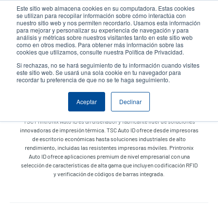
Pasar
Este sitio web almacena cookies en su computadora. Estas cookies
al
se utilizan para recopilar información sobre cómo interactúa con
contenido
nuestro sitio web y nos permiten recordarlo. Usamos esta información
User
User
para mejorar y personalizar su experiencia de navegación y para
principal
análisis y métricas sobre nuestros visitantes tanto en este sitio web
account
Anonym
Selector de productos
Soporte Técnico
como en otros medios. Para obtener más información sobre las
Header
cookies que utilizamos, consulte nuestra Política de Privacidad.
menu
Comuníquese con Ventas
Si rechazas, no se hará seguimiento de tu información cuando visites
este sitio web. Se usará una sola cookie en tu navegador para
recordar tu preferencia de que no se te haga seguimiento.
Productos
Aceptar
Declinar
TSC Printronix Auto ID es un diseñador y fabricante líder de soluciones
innovadoras de impresión térmica. TSC Auto ID ofrece desde impresoras
de escritorio económicas hasta soluciones industriales de alto
rendimiento, incluidas las resistentes impresoras móviles. Printronix
Auto ID ofrece aplicaciones premium de nivel empresarial con una
selección de características de alta gama que incluyen codificación RFID
y verificación de códigos de barras integrada.