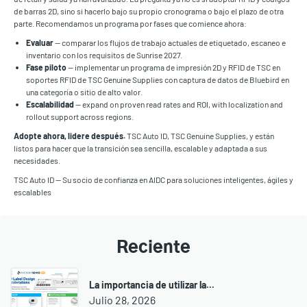
de barras 2D, sino si hacerlo bajo su propio cronograma o bajo el plazo de otra
parte. Recomendamos un programa por fases que comience ahora:
Evaluar
— comparar los flujos de trabajo actuales de etiquetado, escaneo e
inventario con los requisitos de Sunrise 2027.
Fase piloto
— implementar un programa de impresión 2D y RFID de TSC en
soportes RFID de TSC Genuine Supplies con captura de datos de Bluebird en
una categoría o sitio de alto valor.
Escalabilidad
— expand on proven read rates and ROI, with localization and
rollout support across regions.
Adopte ahora, lidere después.
TSC Auto ID, TSC Genuine Supplies, y están
listos para hacer que la transición sea sencilla, escalable y adaptada a sus
necesidades.
TSC Auto ID — Su socio de confianza en AIDC para soluciones inteligentes, ágiles y
escalables
Reciente
La importancia de utilizar la...
Julio 28, 2026