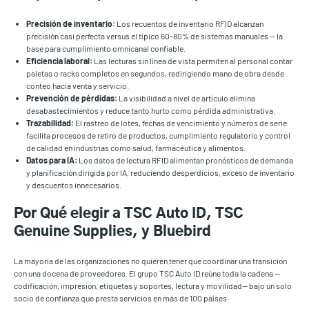
Precisión de inventario:
Los recuentos de inventario RFID alcanzan
precisión casi perfecta versus el típico 60–80% de sistemas manuales — la
base para cumplimiento omnicanal confiable.
Eficiencia laboral:
Las lecturas sin línea de vista permiten al personal contar
paletas o racks completos en segundos, redirigiendo mano de obra desde
conteo hacia venta y servicio.
Prevención de pérdidas:
La visibilidad a nivel de artículo elimina
desabastecimientos y reduce tanto hurto como pérdida administrativa.
Trazabilidad:
El rastreo de lotes, fechas de vencimiento y números de serie
facilita procesos de retiro de productos, cumplimiento regulatorio y control
de calidad en industrias como salud, farmacéutica y alimentos.
Datos para IA:
Los datos de lectura RFID alimentan pronósticos de demanda
y planificación dirigida por IA, reduciendo desperdicios, exceso de inventario
y descuentos innecesarios.
Por Qué elegir a TSC Auto ID, TSC
Genuine Supplies, y Bluebird
La mayoría de las organizaciones no quieren tener que coordinar una transición
con una docena de proveedores. El grupo TSC Auto ID reúne toda la cadena —
codificación, impresión, etiquetas y soportes, lectura y movilidad— bajo un solo
socio de confianza que presta servicios en más de 100 países.