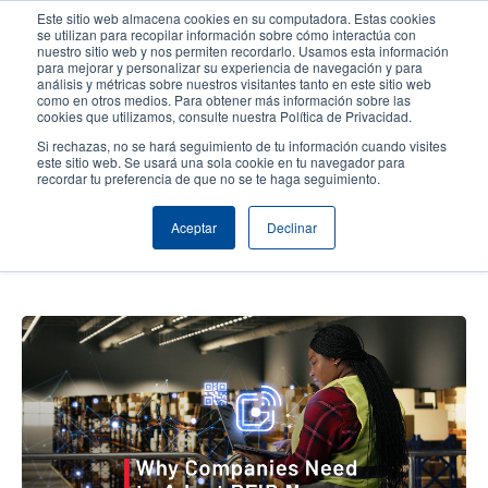
Pasar
Este sitio web almacena cookies en su computadora. Estas cookies
al
se utilizan para recopilar información sobre cómo interactúa con
contenido
nuestro sitio web y nos permiten recordarlo. Usamos esta información
User
User
para mejorar y personalizar su experiencia de navegación y para
principal
análisis y métricas sobre nuestros visitantes tanto en este sitio web
account
Anonym
Selector de productos
Soporte Técnico
como en otros medios. Para obtener más información sobre las
Header
cookies que utilizamos, consulte nuestra Política de Privacidad.
menu
Comuníquese con Ventas
Si rechazas, no se hará seguimiento de tu información cuando visites
este sitio web. Se usará una sola cookie en tu navegador para
recordar tu preferencia de que no se te haga seguimiento.
Por qué las empresas necesitan
Aceptar
Declinar
adoptar RFID ahora