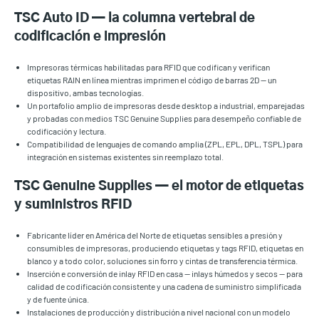
TSC Auto ID — la columna vertebral de
codificación e impresión
Impresoras térmicas habilitadas para RFID que codifican y verifican
etiquetas RAIN en línea mientras imprimen el código de barras 2D — un
dispositivo, ambas tecnologías.
Un portafolio amplio de impresoras desde desktop a industrial, emparejadas
y probadas con medios TSC Genuine Supplies para desempeño confiable de
codificación y lectura.
Compatibilidad de lenguajes de comando amplia (ZPL, EPL, DPL, TSPL) para
integración en sistemas existentes sin reemplazo total.
TSC Genuine Supplies — el motor de etiquetas
y suministros RFID
Fabricante líder en América del Norte de etiquetas sensibles a presión y
consumibles de impresoras, produciendo etiquetas y tags RFID, etiquetas en
blanco y a todo color, soluciones sin forro y cintas de transferencia térmica.
Inserción e conversión de inlay RFID en casa — inlays húmedos y secos — para
calidad de codificación consistente y una cadena de suministro simplificada
y de fuente única.
Instalaciones de producción y distribución a nivel nacional con un modelo