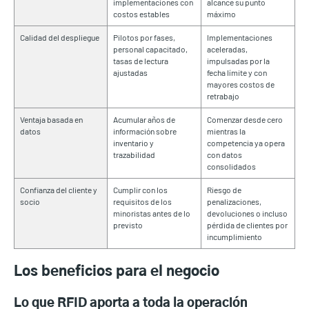
implementaciones con
alcance su punto
costos estables
máximo
Calidad del despliegue
Pilotos por fases,
Implementaciones
personal capacitado,
aceleradas,
tasas de lectura
impulsadas por la
ajustadas
fecha límite y con
mayores costos de
retrabajo
Ventaja basada en
Acumular años de
Comenzar desde cero
datos
información sobre
mientras la
inventario y
competencia ya opera
trazabilidad
con datos
consolidados
Confianza del cliente y
Cumplir con los
Riesgo de
socio
requisitos de los
penalizaciones,
minoristas antes de lo
devoluciones o incluso
previsto
pérdida de clientes por
incumplimiento
Los beneficios para el negocio
Lo que RFID aporta a toda la operación