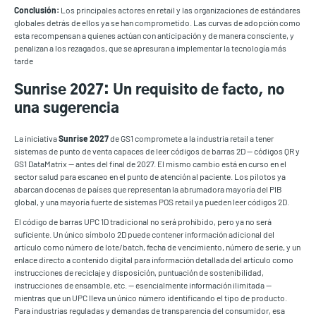
Conclusión:
Los principales actores en retail y las organizaciones de estándares
globales detrás de ellos ya se han comprometido. Las curvas de adopción como
esta recompensan a quienes actúan con anticipación y de manera consciente, y
penalizan a los rezagados, que se apresuran a implementar la tecnología más
tarde
Sunrise 2027: Un requisito de facto, no
una sugerencia
La iniciativa
Sunrise 2027
de GS1 compromete a la industria retail a tener
sistemas de punto de venta capaces de leer códigos de barras 2D — códigos QR y
GS1 DataMatrix — antes del final de 2027. El mismo cambio está en curso en el
sector salud para escaneo en el punto de atención al paciente. Los pilotos ya
abarcan docenas de países que representan la abrumadora mayoría del PIB
global, y una mayoría fuerte de sistemas POS retail ya pueden leer códigos 2D.
El código de barras UPC 1D tradicional no será prohibido, pero ya no será
suficiente. Un único símbolo 2D puede contener información adicional del
artículo como número de lote/batch, fecha de vencimiento, número de serie, y un
enlace directo a contenido digital para información detallada del artículo como
instrucciones de reciclaje y disposición, puntuación de sostenibilidad,
instrucciones de ensamble, etc. — esencialmente información ilimitada —
mientras que un UPC lleva un único número identificando el tipo de producto.
Para industrias reguladas y demandas de transparencia del consumidor, esa