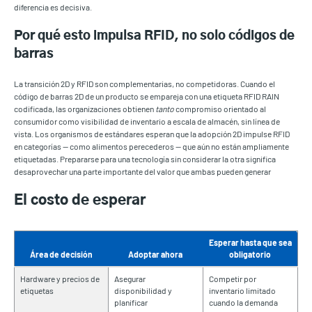
diferencia es decisiva.
Por qué esto impulsa RFID, no solo códigos de
barras
La transición 2D y RFID son complementarias, no competidoras. Cuando el
código de barras 2D de un producto se empareja con una etiqueta RFID RAIN
codificada, las organizaciones obtienen
tanto
compromiso orientado al
consumidor como visibilidad de inventario a escala de almacén, sin línea de
vista. Los organismos de estándares esperan que la adopción 2D impulse RFID
en categorías — como alimentos perecederos — que aún no están ampliamente
etiquetadas. Prepararse para una tecnología sin considerar la otra significa
desaprovechar una parte importante del valor que ambas pueden generar
El costo de esperar
Esperar hasta que sea
Área de decisión
Adoptar ahora
obligatorio
Hardware y precios de
Asegurar
Competir por
etiquetas
disponibilidad y
inventario limitado
planificar
cuando la demanda