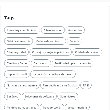
Tags
Almacén y cumplimiento
Alta resolución
Automotor
Bebida alimenticia
Cadena de suministro
Canabis
Ciberseguridad
Consejos y mejores prácticas
Cuidado de la salud
Eventos y Ferias
Fabricación
Gestión de impresora remota
Impresión móvil
Inspección de códigos de barras
Noticias de la compañía
Perspectivas de los Socios
RFID
Ser único
Soluciones de software
Suministros
Tendencias industriales
Transportación
Venta minorista