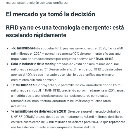
realizar esta transición con total confianza.
El mercado ya tomó la decisión
RFID ya no es una tecnología emergente: está
escalando rápidamente
~55 mil millones
de etiquetas RFID pasivas se vendieron en 2025, frente a 50
mil millones en 2024 — aproximadamente 10% de crecimiento año tras año,
impulsado abrumadoramente por etiquetas pasivas UHF (RAIN RFID).
Solo la industria de la moda
y prendas de vestir consumirá más de 31 mil
millones de etiquetas RFID en un solo año. Sin embargo, RFID todavía cubre
apenas el 40% de ese mercado potencial, lo que significa que el mayor
crecimiento aún está por venir.
115 mil millones:
Se proyecta que para 2028 se enviarán alrededor de 115 mil
millones de chips UHF RAIN RFID, creciendo aproximadamente un 20% anual,
a medida que la tecnología se expanda hacia sectores como salud,
farmacéutica, manufactura, automotriz, neumáticos y muchas otras
industrias.
14 mil millones de dólares para 2031:
Se espera que el mercado global de
UHF RFID (RAIN) crezca desde aproximadamente 4,6 mil millones de dólares
en 2024 hasta cerca de 14 mil millones de dólares para 2031, lo que representa
una tasa de crecimiento anual compuesta de más del 15%.