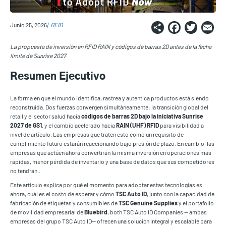
Share
Faceb
Twi
E
Junio 25, 2026
RFID
La propuesta de inversión en RFID RAIN y códigos de barras 2D antes de la fecha
límite de Sunrise 2027
Resumen Ejecutivo
La forma en que el mundo identifica, rastrea y autentica productos está siendo
reconstruida. Dos fuerzas convergen simultáneamente: la transición global del
retail y el sector salud hacia
códigos de barras 2D bajo la iniciativa Sunrise
2027 de GS1
, y el cambio acelerado hacia
RAIN (UHF) RFID
para visibilidad a
nivel de artículo. Las empresas que traten esto como un requisito de
cumplimiento futuro estarán reaccionando bajo presión de plazo. En cambio, las
empresas que actúen ahora convertirán la misma inversión en operaciones más
rápidas, menor pérdida de inventario y una base de datos que sus competidores
no tendrán..
Este artículo explica por qué el momento para adoptar estas tecnologías es
ahora, cuál es el costo de esperar y cómo
TSC Auto ID
, junto con la capacidad de
fabricación de etiquetas y consumibles de
TSC Genuine Supplies
y el portafolio
de movilidad empresarial de
Bluebird
, both TSC Auto ID Companies — ambas
empresas del grupo TSC Auto ID— ofrecen una solución integral y escalable para