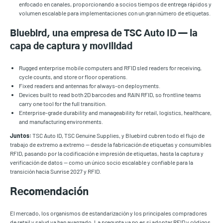
enfocado en canales, proporcionando a socios tiempos de entrega rápidos y
volumen escalable para implementaciones con un gran número de etiquetas.
Bluebird, una empresa de TSC Auto ID — la
capa de captura y movilidad
Rugged enterprise mobile computers and RFID sled readers for receiving,
cycle counts, and store or floor operations.
Fixed readers and antennas for always-on deployments.
Devices built to read both 2D barcodes and RAIN RFID, so frontline teams
carry one tool for the full transition.
Enterprise-grade durability and manageability for retail, logistics, healthcare,
and manufacturing environments.
Juntos:
TSC Auto ID, TSC Genuine Supplies, y Bluebird cubren todo el flujo de
trabajo de extremo a extremo — desde la fabricación de etiquetas y consumibles
RFID, pasando por la codificación e impresión de etiquetas, hasta la captura y
verificación de datos — como un único socio escalable y confiable para la
transición hacia Sunrise 2027 y RFID.
Recomendación
El mercado, los organismos de estandarización y los principales compradores
de retail y salud ya han avanzado. La pregunta ya no es si adoptar RFID y códigos