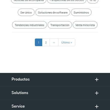
Ser único
Soluciones de software
Suministros
Tendencias industriales
Transportación
Venta minorista
Paginación
Página
1
Página
2
Siguiente
››
Última
Último »
actual
página
página
Productos
Solutions
Service