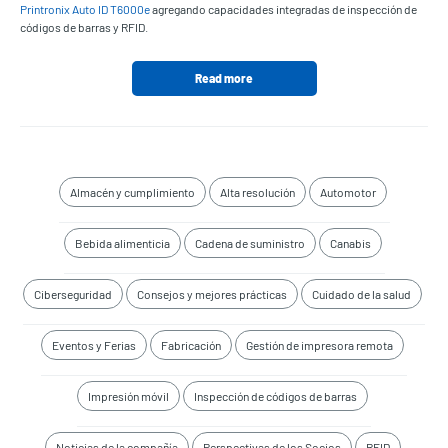
Printronix Auto ID T6000e
agregando capacidades integradas de inspección de
códigos de barras y RFID.
Read more
Almacén y cumplimiento
Alta resolución
Automotor
Bebida alimenticia
Cadena de suministro
Canabis
Ciberseguridad
Consejos y mejores prácticas
Cuidado de la salud
Eventos y Ferias
Fabricación
Gestión de impresora remota
Impresión móvil
Inspección de códigos de barras
Noticias de la compañía
Perspectivas de los Socios
RFID