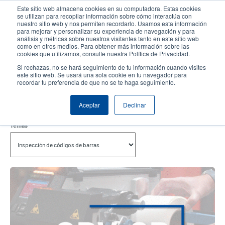
Pasar
Este sitio web almacena cookies en su computadora. Estas cookies
al
se utilizan para recopilar información sobre cómo interactúa con
contenido
nuestro sitio web y nos permiten recordarlo. Usamos esta información
User
User
para mejorar y personalizar su experiencia de navegación y para
principal
análisis y métricas sobre nuestros visitantes tanto en este sitio web
account
Anonym
Selector de productos
Soporte Técnico
como en otros medios. Para obtener más información sobre las
Header
cookies que utilizamos, consulte nuestra Política de Privacidad.
menu
Comuníquese con Ventas
Si rechazas, no se hará seguimiento de tu información cuando visites
este sitio web. Se usará una sola cookie en tu navegador para
recordar tu preferencia de que no se te haga seguimiento.
Inspección De Códigos De Barras
Aceptar
Declinar
Temas