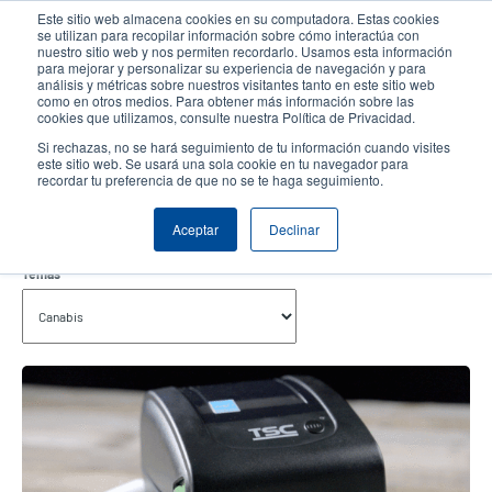
Pasar
Este sitio web almacena cookies en su computadora. Estas cookies
al
se utilizan para recopilar información sobre cómo interactúa con
contenido
nuestro sitio web y nos permiten recordarlo. Usamos esta información
User
User
para mejorar y personalizar su experiencia de navegación y para
principal
análisis y métricas sobre nuestros visitantes tanto en este sitio web
account
Anonym
Selector de productos
Soporte Técnico
como en otros medios. Para obtener más información sobre las
Header
cookies que utilizamos, consulte nuestra Política de Privacidad.
menu
Comuníquese con Ventas
Si rechazas, no se hará seguimiento de tu información cuando visites
este sitio web. Se usará una sola cookie en tu navegador para
recordar tu preferencia de que no se te haga seguimiento.
Canabis
Aceptar
Declinar
Temas