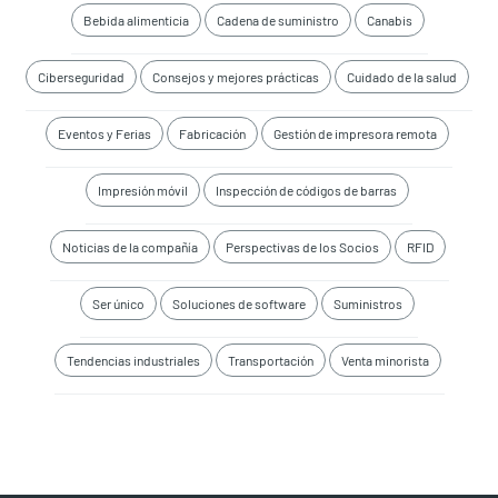
Bebida alimenticia
Cadena de suministro
Canabis
Ciberseguridad
Consejos y mejores prácticas
Cuidado de la salud
Eventos y Ferias
Fabricación
Gestión de impresora remota
Impresión móvil
Inspección de códigos de barras
Noticias de la compañía
Perspectivas de los Socios
RFID
Ser único
Soluciones de software
Suministros
Tendencias industriales
Transportación
Venta minorista