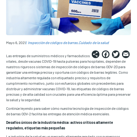
Mayo 6, 2021
Inspección de códigos de barras
Cuidado de la salud
Share
Faceb
Twi
E
Las entregas de suministros médicos y farmacéuticos
vitales, desde vacunas COVID-19 hasta pulseras para hospitales, dependen de
nuestros rigurosos sistemas de inspección de códigos de barras ODV-2D para
garantizar una entrega precisa y oportuna con códigos de barras legibles. Como
industria altamente regulada con etiquetado preciso y requisitos de
cumplimiento normativo, junto con esfuerzos globales sin precedentes para
distribuir y administrar vacunas COVID-19, las etiquetas de códigos de barras
precisas y de alta calidad son cruciales para una eficiencia óptima para preservar
la salud y la seguridad.
Continúe leyendo para saber cómo nuestra tecnología de inspección de códigos
de barras ODV-2 facilita las entregas de atención médica esenciales.
Desafíos únicos de la industria médica: activos críticos altamente
regulados, etiquetas más pequeñas
La industria de la salud es un mercado altamente regulado con numerosos