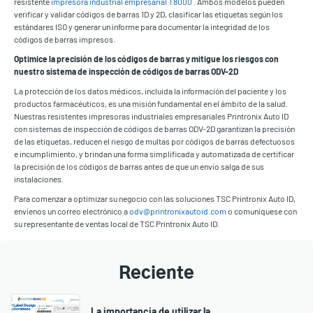
resistente
impresora industrial empresarial T8000
. Ambos modelos pueden
verificar y validar códigos de barras 1D y 2D, clasificar las etiquetas según los
estándares ISO y generar un informe para documentar la integridad de los
códigos de barras impresos.
Optimice la precisión de los códigos de barras y mitigue los riesgos con
nuestro sistema de inspección de códigos de barras ODV-2D
La protección de los datos médicos, incluida la información del paciente y los
productos farmacéuticos, es una misión fundamental en el ámbito de la salud.
Nuestras resistentes impresoras industriales empresariales Printronix Auto ID
con sistemas de inspección de códigos de barras ODV-2D garantizan la precisión
de las etiquetas, reducen el riesgo de multas por códigos de barras defectuosos
e incumplimiento, y brindan una forma simplificada y automatizada de certificar
la precisión de los códigos de barras antes de que un envío salga de sus
instalaciones.
Para comenzar a optimizar su negocio con las soluciones TSC Printronix Auto ID,
envíenos un correo electrónico a
odv@printronixautoid.com
o comuníquese con
su representante de ventas local de TSC Printronix Auto ID.
Reciente
La importancia de utilizar la...