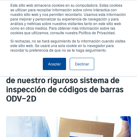
Pasar
Este sitio web almacena cookies en su computadora. Estas cookies
al
se utilizan para recopilar información sobre cómo interactúa con
contenido
nuestro sitio web y nos permiten recordarlo. Usamos esta información
User
User
para mejorar y personalizar su experiencia de navegación y para
principal
análisis y métricas sobre nuestros visitantes tanto en este sitio web
account
Anonym
Selector de productos
Soporte Técnico
como en otros medios. Para obtener más información sobre las
Header
cookies que utilizamos, consulte nuestra Política de Privacidad.
menu
Comuníquese con Ventas
Si rechazas, no se hará seguimiento de tu información cuando visites
este sitio web. Se usará una sola cookie en tu navegador para
recordar tu preferencia de que no se te haga seguimiento.
Las entregas médicas y
Aceptar
Declinar
farmacéuticas vitales dependen
de nuestro riguroso sistema de
inspección de códigos de barras
ODV-2D