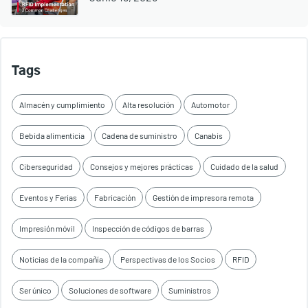
Tags
Almacén y cumplimiento
Alta resolución
Automotor
Bebida alimenticia
Cadena de suministro
Canabis
Ciberseguridad
Consejos y mejores prácticas
Cuidado de la salud
Eventos y Ferias
Fabricación
Gestión de impresora remota
Impresión móvil
Inspección de códigos de barras
Noticias de la compañía
Perspectivas de los Socios
RFID
Ser único
Soluciones de software
Suministros