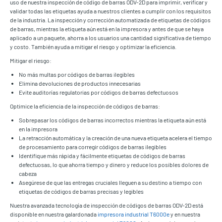
uso de nuestra inspección de código de barras ODV-2D para imprimir, verificar y
validar todas las etiquetas ayuda a nuestros clientes a cumplir con los requisitos
de la industria. La inspección y corrección automatizada de etiquetas de códigos
de barras, mientras la etiqueta aún está en la impresora y antes de que se haya
aplicado a un paquete, ahorra a los usuarios una cantidad significativa de tiempo
y costo. También ayuda a mitigar el riesgo y optimizar la eficiencia.
Mitigar el riesgo:
No más multas por códigos de barras ilegibles
Elimina devoluciones de productos innecesarias
Evite auditorías regulatorias por códigos de barras defectuosos
Optimice la eficiencia de la inspección de códigos de barras:
Sobrepasar los códigos de barras incorrectos mientras la etiqueta aún está
en la impresora
La retracción automática y la creación de una nueva etiqueta acelera el tiempo
de procesamiento para corregir códigos de barras ilegibles
Identifique más rápida y fácilmente etiquetas de códigos de barras
defectuosas, lo que ahorra tiempo y dinero y reduce los posibles dolores de
cabeza
Asegúrese de que las entregas cruciales lleguen a su destino a tiempo con
etiquetas de códigos de barras precisas y legibles
Nuestra avanzada tecnología de inspección de códigos de barras ODV-2D está
disponible en nuestra galardonada
impresora industrial T6000e
y en nuestra