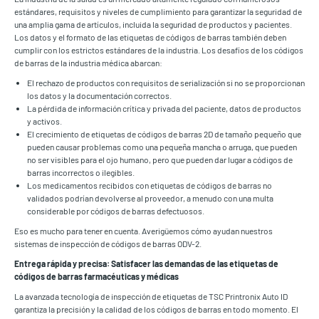
estándares, requisitos y niveles de cumplimiento para garantizar la seguridad de
una amplia gama de artículos, incluida la seguridad de productos y pacientes.
Los datos y el formato de las etiquetas de códigos de barras también deben
cumplir con los estrictos estándares de la industria. Los desafíos de los códigos
de barras de la industria médica abarcan:
El rechazo de productos con requisitos de serialización si no se proporcionan
los datos y la documentación correctos.
La pérdida de información crítica y privada del paciente, datos de productos
y activos.
El crecimiento de etiquetas de códigos de barras 2D de tamaño pequeño que
pueden causar problemas como una pequeña mancha o arruga, que pueden
no ser visibles para el ojo humano, pero que pueden dar lugar a códigos de
barras incorrectos o ilegibles.
Los medicamentos recibidos con etiquetas de códigos de barras no
validados podrían devolverse al proveedor, a menudo con una multa
considerable por códigos de barras defectuosos.
Eso es mucho para tener en cuenta. Averigüemos cómo ayudan nuestros
sistemas de inspección de códigos de barras ODV-2.
Entrega rápida y precisa: Satisfacer las demandas de las etiquetas de
códigos de barras farmacéuticas y médicas
La avanzada tecnología de inspección de etiquetas de TSC Printronix Auto ID
garantiza la precisión y la calidad de los códigos de barras en todo momento. El