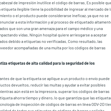
cabezal de impresión inutilice el código de barras. Es posible qu
 etiqueta ilegible tiene la posibilidad de ingresar al mercado de l
miento o el producto puede considerarse ineficaz, ya que no se
 Renunciar a esta información y al proceso de etiquetado altament
cados que son una gran amenaza para el campo médico y una
mpactando vidas. Ningún hospital quiere arriesgarse a aceptar
dos debido a etiquetas no verificadas. Como resultado, las
roveedor acompañadas de una multa por los códigos de barras
iza etiquetas de alta calidad para la seguridad de los
antes de que la etiqueta se aplique a un producto o envío puede
ductos devueltos, reducir las multas y ayudar a evitar posibles
mientras aún está en la impresora, superar los códigos de barras
iqueta ahorra tiempo y dinero, lo que garantiza que las etiqueta
tecnología de inspección de códigos de barras en línea ODV-2D tie
calidad de todas sus etiquetas de códigos de barras y solicita