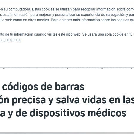
n su computadora. Estas cookies se utilizan para recopilar información sobre cómo
Noticias
Emp
User
 esta información para mejorar y personalizar su experiencia de navegación y par
 sitio web como en otros medios. Para obtener más información sobre las cookies qu
accoun
Selector de prod
vicio
Soporte y descargas
Socios
to de tu información cuando visites este sitio web. Se usará una sola cookie en tu
Header
menu
 seguimiento.
digos de barras
 códigos de barras
n precisa y salva vidas en la
a y de dispositivos médicos