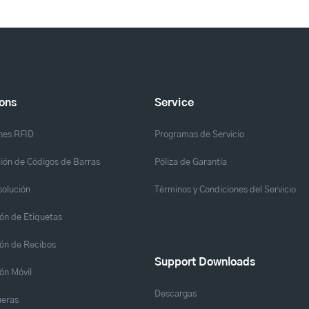
ions
Service
nes RFID
Programas de Servicio
ión de Códigos de Barras
Póliza de Garantía
solución
Términos y Condiciones del Servicio
ón de Etiquetas
ón de Recibos
Support Downloads
ón Móvil
Descargas
eras