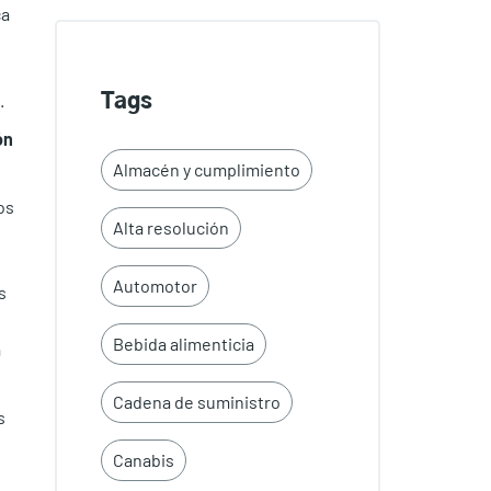
ca
o
.
Tags
ón
Almacén y cumplimiento
os
Alta resolución
Automotor
s
Bebida alimenticia
a
Cadena de suministro
s
Canabis