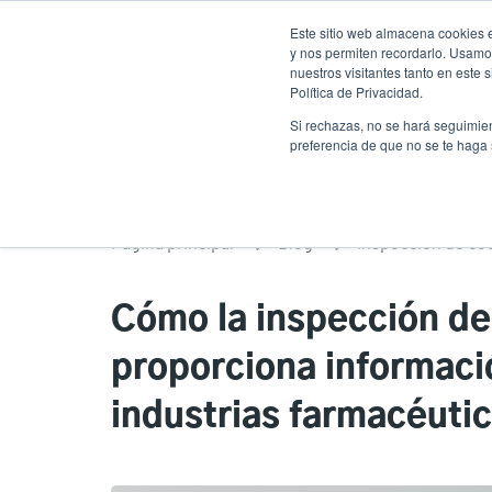
Pasar
Este sitio web almacena cookies e
al
y nos permiten recordarlo. Usamos
contenido
nuestros visitantes tanto en este
Política de Privacidad.
principal
Productos
Soluciones
Ser
Si rechazas, no se hará seguimien
preferencia de que no se te haga
Página principal
Blog
Inspección de có
Cómo la inspección de
proporciona informació
industrias farmacéutic