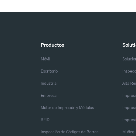
Productos
Solut
Móvil
Solucio
Escritorio
Inspecc
Industrial
Alta Re
Empresa
Impresi
Motor de Impresión y Módulos
Impresi
RFID
Impresi
Inspección de Códigos de Barras
Muñequ