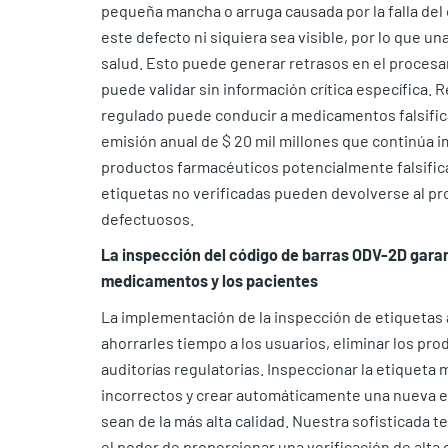
pequeña mancha o arruga causada por la falla del 
este defecto ni siquiera sea visible, por lo que una
salud. Esto puede generar retrasos en el procesa
puede validar sin información crítica específica.
regulado puede conducir a medicamentos falsifi
emisión anual de $ 20 mil millones que continúa i
productos farmacéuticos potencialmente falsifica
etiquetas no verificadas pueden devolverse al p
defectuosos.
La inspección del código de barras ODV-2D garant
medicamentos y los pacientes
La implementación de la inspección de etiquetas 
ahorrarles tiempo a los usuarios, eliminar los pro
auditorías regulatorias. Inspeccionar la etiqueta 
incorrectos y crear automáticamente una nueva et
sean de la más alta calidad. Nuestra sofisticada 
el poder de proporcionar una verificación de alta 