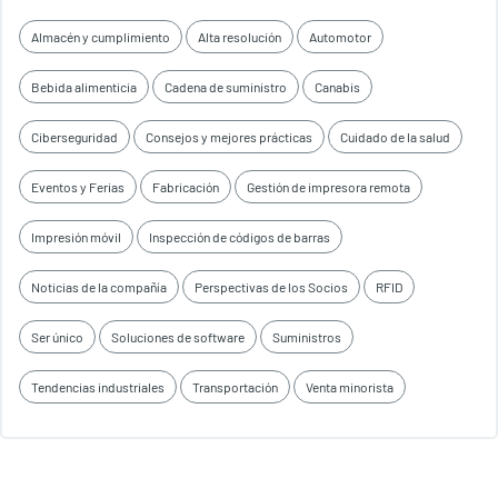
Almacén y cumplimiento
Alta resolución
Automotor
Bebida alimenticia
Cadena de suministro
Canabis
Ciberseguridad
Consejos y mejores prácticas
Cuidado de la salud
Eventos y Ferias
Fabricación
Gestión de impresora remota
Impresión móvil
Inspección de códigos de barras
Noticias de la compañía
Perspectivas de los Socios
RFID
Ser único
Soluciones de software
Suministros
Tendencias industriales
Transportación
Venta minorista