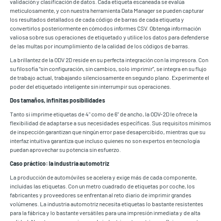
validación y clasificación de datos. Cada etiqueta escaneada se evalúa
meticulosamente, y con nuestra herramienta Data Manager se pueden capturar
los resultados detallados de cada código de barras de cada etiqueta y
convertirlos posteriormente en cómodos informes CSV. Obtenga información
valiosa sobre sus operaciones de etiquetado y utilice los datos para defenderse
de las multas por incumplimiento de la calidad de los códigos de barras.
La brillantez de la ODV 2D reside en su perfecta integración con la impresora. Con
su filosofía “sin configuración, sin cambios, solo imprimir”, se integra en su flujo
de trabajo actual, trabajando silenciosamente en segundo plano. Experimente el
poder del etiquetado inteligente sin interrumpir sus operaciones.
Dos tamaños, infinitas posibilidades
Tanto si imprime etiquetas de 4" como de 6" de ancho, la ODV-2D le ofrece la
flexibilidad de adaptarse a sus necesidades específicas. Sus requisitos mínimos
de inspección garantizan que ningún error pase desapercibido, mientras que su
interfaz intuitiva garantiza que incluso quienes no son expertos en tecnología
puedan aprovechar su potencia sin esfuerzo.
Caso práctico: la industria automotriz
La producción de automóviles se acelera y exige más de cada componente,
incluidas las etiquetas. Con un metro cuadrado de etiquetas por coche, los
fabricantes y proveedores se enfrentan al reto diario de imprimir grandes
volúmenes. La industria automotriz necesita etiquetas lo bastante resistentes
para la fábrica y lo bastante versátiles para una impresión inmediata y de alta