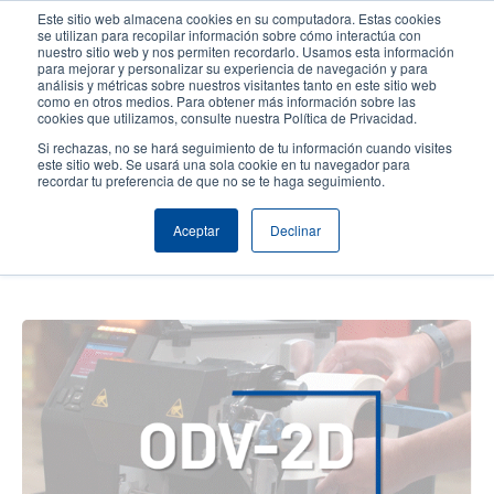
Pasar
Este sitio web almacena cookies en su computadora. Estas cookies
al
se utilizan para recopilar información sobre cómo interactúa con
contenido
nuestro sitio web y nos permiten recordarlo. Usamos esta información
User
User
para mejorar y personalizar su experiencia de navegación y para
principal
análisis y métricas sobre nuestros visitantes tanto en este sitio web
account
Anonym
Selector de productos
Soporte Técnico
como en otros medios. Para obtener más información sobre las
Header
cookies que utilizamos, consulte nuestra Política de Privacidad.
menu
Comuníquese con Ventas
Si rechazas, no se hará seguimiento de tu información cuando visites
este sitio web. Se usará una sola cookie en tu navegador para
recordar tu preferencia de que no se te haga seguimiento.
Inspección inteligente de códigos
Aceptar
Declinar
de barras: Tecnología ODV 2D