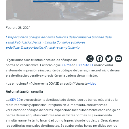
Febrero 26, 2024
Inspección de códigos de barras
Noticias de la compañía
Cuidado de la
salud
Fabricación
Venta minorista
Consejos y mejores
prácticas
Transportación
Almacén y cumplimiento
Share
Faceb
Twi
E
Dígale adiós a las frustraciones de los códigos de
barras no escaneables. La tecnología
ODV 2D
de
TSC Auto ID
, un innovador
sistema de impresión e inspección de códigos de barras, marca el inicio de una
era de eficacia operativa y precisión en la cadena de suministro.
¿Le emociona? ¿Quiere ver la ODV 2D en acción? Vea este
video
.
Automatización sencilla
La
ODV 2D
eleva su sistema de etiquetado de códigos de barras más allá de la
mera impresión y aplicación. Integrado en la impresora, este avanzado
verificador de códigos de barras inspecciona meticulosamente cada código de
barras de sus etiquetas conforme a las estrictas normas ISO, examinando
simultáneamente tanto la calidad como la precisión de los datos. Se acabaron
las auditorías manuales de etiquetas. Se acabaron las horas perdidas por los