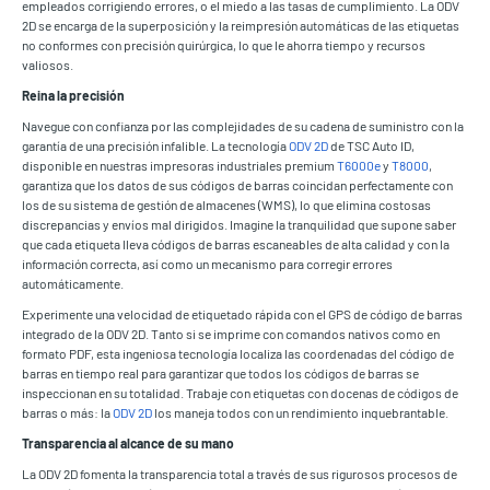
empleados corrigiendo errores, o el miedo a las tasas de cumplimiento. La ODV
2D se encarga de la superposición y la reimpresión automáticas de las etiquetas
no conformes con precisión quirúrgica, lo que le ahorra tiempo y recursos
valiosos.
Reina la precisión
Navegue con confianza por las complejidades de su cadena de suministro con la
garantía de una precisión infalible. La tecnología
ODV 2D
de TSC Auto ID,
disponible en nuestras impresoras industriales premium
T6000e
y
T8000
,
garantiza que los datos de sus códigos de barras coincidan perfectamente con
los de su sistema de gestión de almacenes (WMS), lo que elimina costosas
discrepancias y envíos mal dirigidos. Imagine la tranquilidad que supone saber
que cada etiqueta lleva códigos de barras escaneables de alta calidad y con la
información correcta, así como un mecanismo para corregir errores
automáticamente.
Experimente una velocidad de etiquetado rápida con el GPS de código de barras
integrado de la ODV 2D. Tanto si se imprime con comandos nativos como en
formato PDF, esta ingeniosa tecnología localiza las coordenadas del código de
barras en tiempo real para garantizar que todos los códigos de barras se
inspeccionan en su totalidad. Trabaje con etiquetas con docenas de códigos de
barras o más: la
ODV 2D
los maneja todos con un rendimiento inquebrantable.
Transparencia al alcance de su mano
La ODV 2D fomenta la transparencia total a través de sus rigurosos procesos de