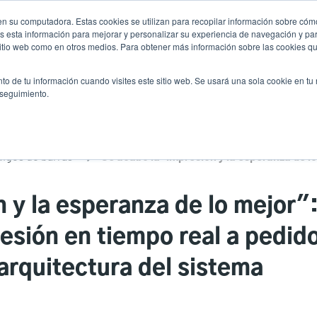
n su computadora. Estas cookies se utilizan para recopilar información sobre cómo
Noticias
Emp
User
 esta información para mejorar y personalizar su experiencia de navegación y par
 sitio web como en otros medios. Para obtener más información sobre las cookies qu
accoun
Selector de prod
vicio
Soporte y descargas
Socios
to de tu información cuando visites este sitio web. Se usará una sola cookie en tu
Header
menu
 seguimiento.
digos de barras
 y la esperanza de lo mejor"
esión en tiempo real a pedid
arquitectura del sistema