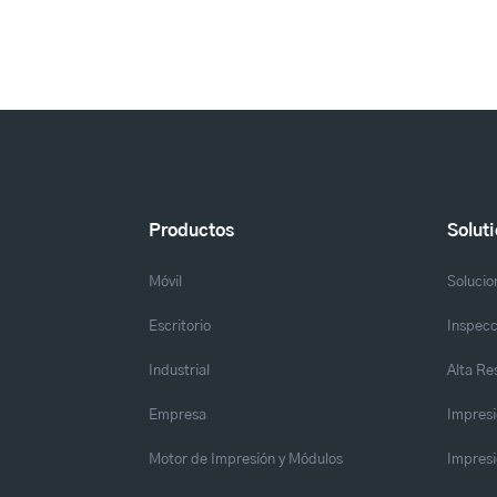
Productos
Solut
Móvil
Solucio
Escritorio
Inspecc
Industrial
Alta Re
Empresa
Impresi
Motor de Impresión y Módulos
Impresi