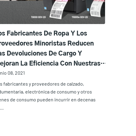
os Fabricantes De Ropa Y Los
roveedores Minoristas Reducen
as Devoluciones De Cargo Y
ejoran La Eficiencia Con Nuestras
nio 08, 2021
mpresoras Térmicas Con Sistemas
ntegrados De Inspección De
s fabricantes y proveedores de calzado,
dumentaria, electrónica de consumo y otros
ódigos De Barras
enes de consumo pueden incurrir en decenas
..