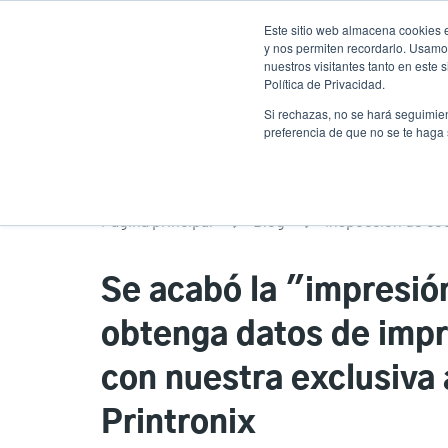
Pasar
Este sitio web almacena cookies e
al
y nos permiten recordarlo. Usamos
contenido
nuestros visitantes tanto en este
Política de Privacidad.
principal
Productos
Soluciones
Ser
Si rechazas, no se hará seguimien
preferencia de que no se te haga
Página principal
Blog
Inspección de có
Se acabó la "impresión
obtenga datos de impr
con nuestra exclusiva 
Printronix