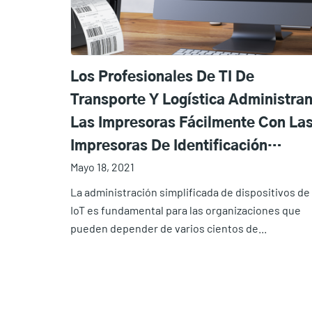
Los Profesionales De TI De
Transporte Y Logística Administra
Las Impresoras Fácilmente Con La
Impresoras De Identificación
Mayo 18, 2021
Automática De TSC Printronix Con
Tecnología De SOTI Connect
La administración simplificada de dispositivos de
IoT es fundamental para las organizaciones que
pueden depender de varios cientos de...