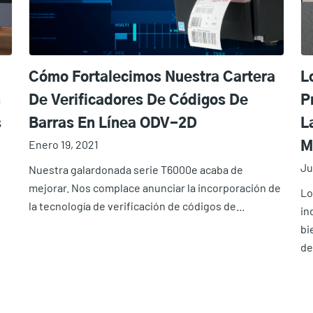
Cómo Fortalecimos Nuestra Cartera
L
n
De Verificadores De Códigos De
P
s
Barras En Línea ODV-2D
L
Enero 19, 2021
M
Ju
Nuestra galardonada serie T6000e acaba de
I
mejorar. Nos complace anunciar la incorporación de
I
Lo
la tecnología de verificación de códigos de...
in
C
bi
de.