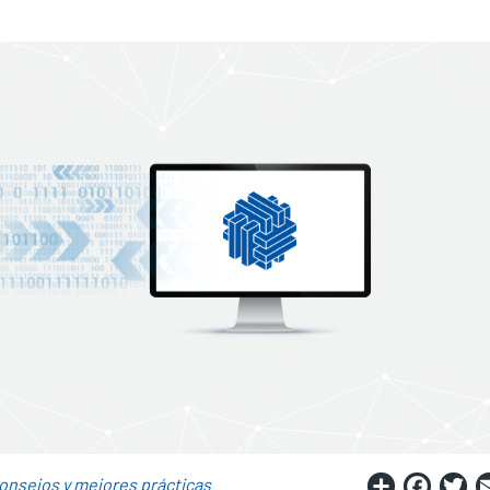
Share
Fac
T
onsejos y mejores prácticas