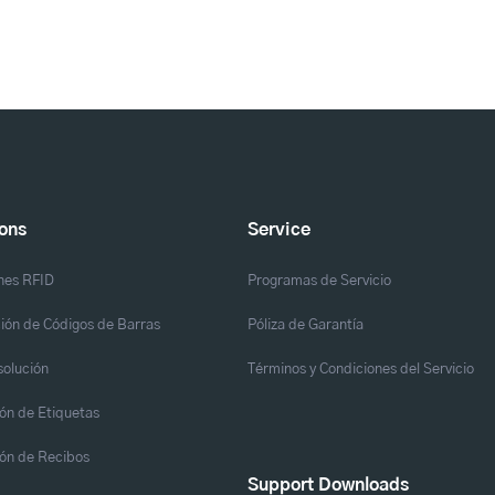
ions
Service
nes RFID
Programas de Servicio
ión de Códigos de Barras
Póliza de Garantía
solución
Términos y Condiciones del Servicio
ón de Etiquetas
ón de Recibos
Support Downloads