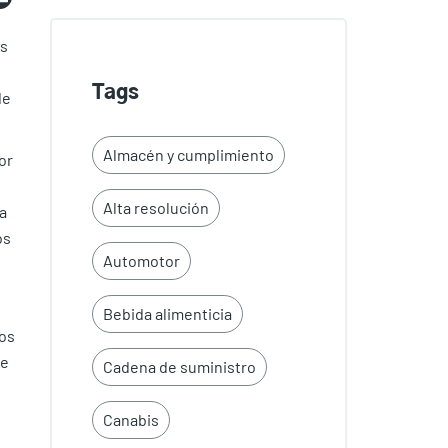
as
Tags
de
Almacén y cumplimiento
or
Alta resolución
a
os
Automotor
Bebida alimenticia
sos
se
Cadena de suministro
Canabis