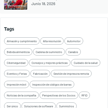
Junio 18, 2026
Tags
Almacén y cumplimiento
Alta resolución
Automotor
Bebida alimenticia
Cadena de suministro
Canabis
Ciberseguridad
Consejos y mejores prácticas
Cuidado de la salud
Eventos y Ferias
Fabricación
Gestión de impresora remota
Impresión móvil
Inspección de códigos de barras
Noticias de la compañía
Perspectivas de los Socios
RFID
Ser único
Soluciones de software
Suministros