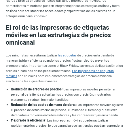
rápida y precisa en canales físicos utilizando impresoras móviles, los
comerciantes minoristas pueden integrar mejor sus estrategias en línea y fuera
de línea para satisfacer las necesidades y expectativas de los clientes en un
enfoque omnicanal cohesivo.
El rol de las impresoras de etiquetas
móviles en las estrategias de precios
omnicanal
Los minoristas necesitan actualizar
las etiquetas
de precios en la tienda de
manera rápida y eficiente cuando los precios fluctúan debido a eventos
promocionales importantes como el Black Friday, las ventas de liquidación o los
precios dinámicos de los productos frescos.
Las impresoras de etiquetas
móviles
son cruciales para implementar estrategias de precios omnicanal
efectivas de las siguientes maneras:
Reducción de errores de precios:
Las impresoras móviles permiten al
personal de la tienda actualizar los precios con precisión, mostrarlos
claramente y reducir los malentendidos.
Reducción de los costos de mano de obra:
Las impresoras móviles agilizan
el proceso de actualización de precios, eliminando el tiempo y el esfuerzo
dedicados a moverse entre los estantes y las impresoras fijas en la tienda.
Mejora de la eficiencia:
Las impresoras móviles pueden actualizar
rápidamente los precios, lo que garantiza que las tiendas puedan responder a