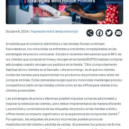
Share
Faceb
Twi
E
Octubre 8, 2024
Impresión móvil
Venta minorista
A medida que el comercio electrónico y las tiendas físicas continúan
fusionándose, los minoristas se enfrentan a crecientes complejidades en las
estrategias de precios omnicanal. Estudios recientes demuestran que el 85% de
los clientes que compran en línea y recogen en la tienda (BOPIS) realizan compras
1
adicionales cuando recogen sus pedidos en la tienda.
Otro comportamiento
habitual de los clientes es el llamado «showrooming», en el que los clientes
visitan las tiendas para experimentar los productos de primera mano antes de
comprar en línea. Estas demandas exigen que los minoristas mantengan precios
competitivos tanto en las tiendas online como en las offline para retener a los
clientes potenciales.
Las estrategias de precios efectivas pueden impulsar compras adicionales y
mejorar la retención de clientes, pero deben implementarse de manera eficiente.
La precisión y consistencia de las etiquetas de precios en las tiendas online y
2
offline tienen un impacto significativo en la experiencia de compra del cliente.
Por ejemplo, las etiquetas de precios incorrectas pueden provocar
insatisfacción del cliente y pérdida de ventas. Al presentar los precios de forma