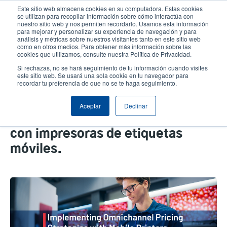
Pasar
Este sitio web almacena cookies en su computadora. Estas cookies
al
se utilizan para recopilar información sobre cómo interactúa con
contenido
nuestro sitio web y nos permiten recordarlo. Usamos esta información
User
User
para mejorar y personalizar su experiencia de navegación y para
principal
análisis y métricas sobre nuestros visitantes tanto en este sitio web
account
Anonym
Selector de productos
Soporte Técnico
como en otros medios. Para obtener más información sobre las
Header
cookies que utilizamos, consulte nuestra Política de Privacidad.
menu
Comuníquese con Ventas
Si rechazas, no se hará seguimiento de tu información cuando visites
este sitio web. Se usará una sola cookie en tu navegador para
recordar tu preferencia de que no se te haga seguimiento.
Cómo implementar eficazmente
Aceptar
Declinar
estrategias de precios omnicanal
con impresoras de etiquetas
móviles.