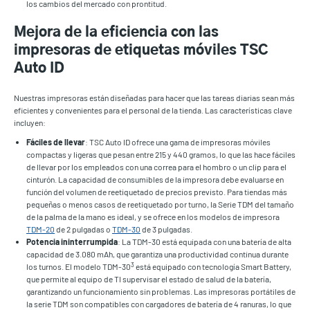
los cambios del mercado con prontitud.
Mejora de la eficiencia con las
impresoras de etiquetas móviles TSC
Auto ID
Nuestras impresoras están diseñadas para hacer que las tareas diarias sean más
eficientes y convenientes para el personal de la tienda. Las características clave
incluyen:
Fáciles de llevar
: TSC Auto ID ofrece una gama de impresoras móviles
compactas y ligeras que pesan entre 215 y 440 gramos, lo que las hace fáciles
de llevar por los empleados con una correa para el hombro o un clip para el
cinturón. La capacidad de consumibles de la impresora debe evaluarse en
función del volumen de reetiquetado de precios previsto. Para tiendas más
pequeñas o menos casos de reetiquetado por turno, la Serie TDM del tamaño
de la palma de la mano es ideal, y se ofrece en los modelos de impresora
TDM-20
de 2 pulgadas o
TDM-30
de 3 pulgadas.
Potencia ininterrumpida
: La TDM-30 está equipada con una batería de alta
capacidad de 3.080 mAh, que garantiza una productividad continua durante
3
los turnos. El modelo TDM-30
está equipado con tecnología Smart Battery,
que permite al equipo de TI supervisar el estado de salud de la batería,
garantizando un funcionamiento sin problemas. Las impresoras portátiles de
la serie TDM son compatibles con cargadores de batería de 4 ranuras, lo que