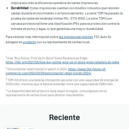
mejora aún más la eficiencia operativa de varias impresoras.
Durabilidad:
Estas impresoras cuentan con diseños robustos que resisten
caídas durante el movimiento o el funcionamiento. La serie TDM ha pasado la
prueba de caída del estándar militar MIL-STD-810G. La serie TDM (con
carcasa protectora) tiene una clasificación IP54 para la protección contra la
entrada de polvo y agua, lo que garantiza una mayor durabilidad.
Para obtener más información sobre
las impresoras móviles
TSC Auto ID,
póngase en
contacto
con su representante de ventas local.
1
How “Buy Online, Pick Up In-Store” Gives Retailers an Edge,
https://hbr.org/2021/05/how-buy-online-pick-up-in-store-gives-retailers-an-edge
2
Omnichannel retail trends to watch in 2024,
https://www.the-future-of-
commerce.com/2024/01/25/omnichannel-retail-trends-2024/
3
TDM-30 ofrece una batería inteligente opcional con una capacidad de energía de
3030 mAh, mientras que la batería estándar tiene una capacidad de 3080 mAh.
* La disponibilidad del producto varía según la región, comuníquese con el
representante de ventas local para obtener más detalles.
Reciente