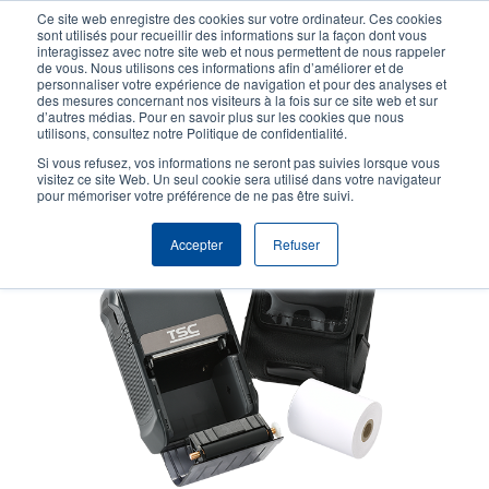
Aller
Ce site web enregistre des cookies sur votre ordinateur. Ces cookies
au
sont utilisés pour recueillir des informations sur la façon dont vous
contenu
interagissez avec notre site web et nous permettent de nous rappeler
User
User
de vous. Nous utilisons ces informations afin d’améliorer et de
principal
personnaliser votre expérience de navigation et pour des analyses et
account
Anonym
Sélecteur de produits
Tech Support
des mesures concernant nos visiteurs à la fois sur ce site web et sur
Header
d’autres médias. Pour en savoir plus sur les cookies que nous
menu
utilisons, consultez notre Politique de confidentialité.
Contacter le service commercial
Si vous refusez, vos informations ne seront pas suivies lorsque vous
visitez ce site Web. Un seul cookie sera utilisé dans votre navigateur
pour mémoriser votre préférence de ne pas être suivi.
Accepter
Refuser