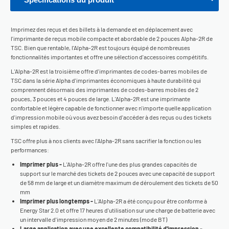
Imprimez des reçus et des billets à la demande et en déplacement avec
l'imprimante de reçus mobile compacte et abordable de 2 pouces Alpha-2R de
TSC. Bien que rentable, l'Alpha-2R est toujours équipé de nombreuses
fonctionnalités importantes et offre une sélection d'accessoires compétitifs.
L'Alpha-2R est la troisième offre d'imprimantes de codes-barres mobiles de
TSC dans la série Alpha d'imprimantes économiques à haute durabilité qui
comprennent désormais des imprimantes de codes-barres mobiles de 2
pouces, 3 pouces et 4 pouces de large. L'Alpha-2R est une imprimante
confortable et légère capable de fonctionner avec n'importe quelle application
d'impression mobile où vous avez besoin d'accéder à des reçus ou des tickets
simples et rapides.
TSC offre plus à nos clients avec l'Alpha-2R sans sacrifier la fonction ou les
performances:
Imprimer plus -
L'Alpha-2R offre l'une des plus grandes capacités de
support sur le marché des tickets de 2 pouces avec une capacité de support
de 58 mm de large et un diamètre maximum de déroulement des tickets de 50
mm
Imprimer plus longtemps -
L'Alpha-2R a été conçu pour être conforme à
Energy Star 2.0 et offre 17 heures d'utilisation sur une charge de batterie avec
un intervalle d'impression moyen de 2 minutes (mode BT)
Large application avec une excellente compatibilité d'impression -