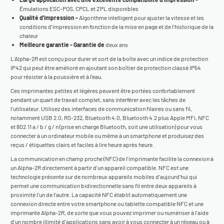
Émulations ESC-POS, CPCL et ZPL disponibles
Qualité d'impression -
Algorithme intelligent pour ajuster la vitesse et les
conditions d'impression en fonction de la mise en page et de l'historique de la
chaleur
Meilleure garantie - Garantie de
deux ans
L'Alpha-2R est conçu pour durer et sort de la boîte avec un indice de protection
IP42 qui peut être amélioré en ajoutant son boîtier de protection classé IP54
pour résister à la poussière et à l'eau.
Ces imprimantes petites et légères peuvent être portées confortablement
pendant un quart de travail complet, sans interférer avec les tâches de
l'utilisateur. Utilisez des interfaces de communication filaires ou sans fil,
notamment USB 2.0, RS-232, Bluetooth 4.0, Bluetooth 4.2 plus Apple MFi, NFC
et 802.11 a / b / g / n (prise en charge Bluetooth, soit une utilisation) pour vous
connecter à un ordinateur mobile ou même à un smartphone et produisez des
reçus / étiquettes clairs et faciles à lire heure après heure.
La communication en champ proche (NFC) de l'imprimante facilite la connexion à
un Alpha-2R directement à partir d'un appareil compatible. NFC est une
technologie présente sur de nombreux appareils mobiles d'aujourd'hui qui
permet une communication bidirectionnelle sans fil entre deux appareils à
proximité l'un de l'autre. La capacité NFC établit automatiquement une
connexion directe entre votre smartphone ou tablette compatible NFC et une
imprimante Alpha-2R, de sorte que vous pouvez imprimer ou numériser à l'aide
d'un nombre illimité d'applications sans avoir à vous connecter à un réseau ou à