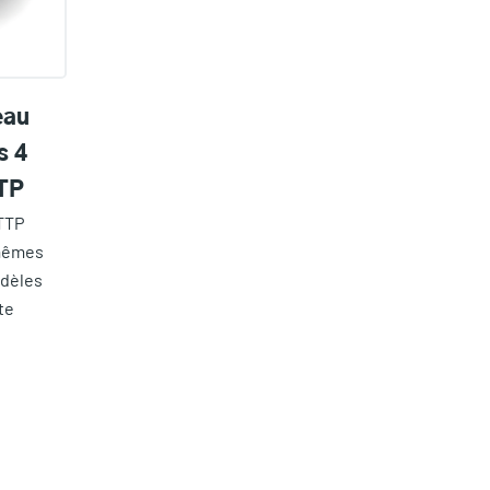
eau
s 4
TTP
TTP
 mêmes
odèles
te