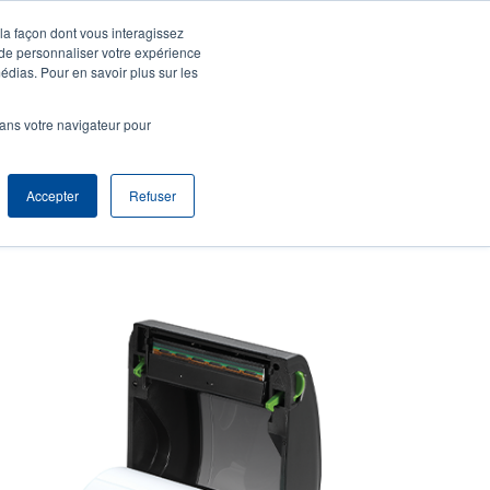
 la façon dont vous interagissez
agnie
S'identifier S'enregistrer
North America [Français]
User
 de personnaliser votre expérience
édias. Pour en savoir plus sur les
t
Anonymous
produits
Tech Support
Contacter le service commercial
dans votre navigateur pour
r
Accepter
Refuser