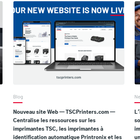
Blog
N
Nouveau site Web — TSCPrinters.com —
L'
Centralise les ressources sur les
so
imprimantes TSC, les imprimantes à
im
identification automatique Printronix et les
un