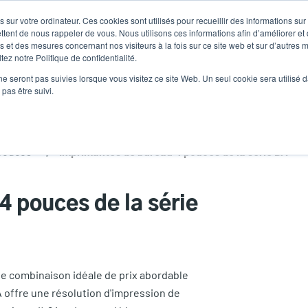
 sur votre ordinateur. Ces cookies sont utilisés pour recueillir des informations sur
Nouvelles
Comp
User
ttent de nous rappeler de vous. Nous utilisons ces informations afin d’améliorer et
 et des mesures concernant nos visiteurs à la fois sur ce site web et sur d’autres m
ez notre Politique de confidentialité.
accoun
Sélecteur de 
Assistance et téléchargements
Les partenaires
ne seront pas suivies lorsque vous visitez ce site Web. Un seul cookie sera utilisé 
Heade
menu
pas être suivi.
pouces
Imprimantes de bureau 4 pouces de la série DA
4 pouces de la série
e combinaison idéale de prix abordable
A offre une résolution d'impression de