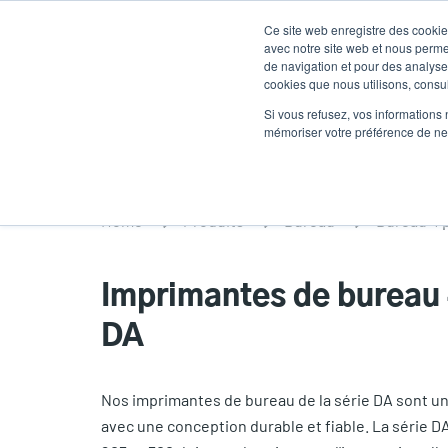
Aller
Ce site web enregistre des cookies
au
avec notre site web et nous perme
contenu
de navigation et pour des analyses
cookies que nous utilisons, consult
principal
Des produits
Solutions
Un service
Si vous refusez, vos informations 
mémoriser votre préférence de ne 
Home
Produits
Bureau
Bureau 4 
Imprimantes de bureau 
DA
Nos imprimantes de bureau de la série DA sont un
avec une conception durable et fiable. La série D