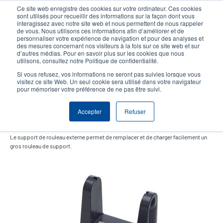
Aller
Ce site web enregistre des cookies sur votre ordinateur. Ces cookies
au
sont utilisés pour recueillir des informations sur la façon dont vous
contenu
interagissez avec notre site web et nous permettent de nous rappeler
User
User
de vous. Nous utilisons ces informations afin d’améliorer et de
principal
personnaliser votre expérience de navigation et pour des analyses et
account
Anonym
Sélecteur de produits
Tech Support
des mesures concernant nos visiteurs à la fois sur ce site web et sur
Header
d’autres médias. Pour en savoir plus sur les cookies que nous
menu
utilisons, consultez notre Politique de confidentialité.
Contacter le service commercial
Si vous refusez, vos informations ne seront pas suivies lorsque vous
visitez ce site Web. Un seul cookie sera utilisé dans votre navigateur
pour mémoriser votre préférence de ne pas être suivi.
Accepter
Refuser
Support de rouleau externe
Le support de rouleau externe permet de remplacer et de charger facilement un
gros rouleau de support.