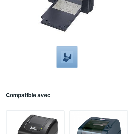
Compatible
with
Compatible avec