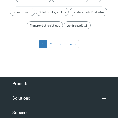
Soins de santé
Solutions logicielles
Tendances de l'industrie
Transport et logistique
Vendre au détail
Pagination
Page
1
Page
2
Page
››
Dernière
Last »
courante
suivante
page
Produits
Solutions
Service