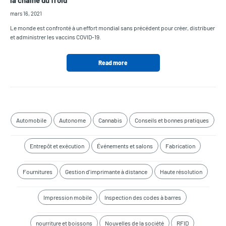
la chaîne du froid
mars 16, 2021
Le monde est confronté à un effort mondial sans précédent pour créer, distribuer
et administrer les vaccins COVID-19.
Read more
Automobile
Autonome
Cannabis
Conseils et bonnes pratiques
Entrepôt et exécution
Événements et salons
Fabrication
Fournitures
Gestion d'imprimante à distance
Haute résolution
Impression mobile
Inspection des codes à barres
nourriture et boissons
Nouvelles de la société
RFID