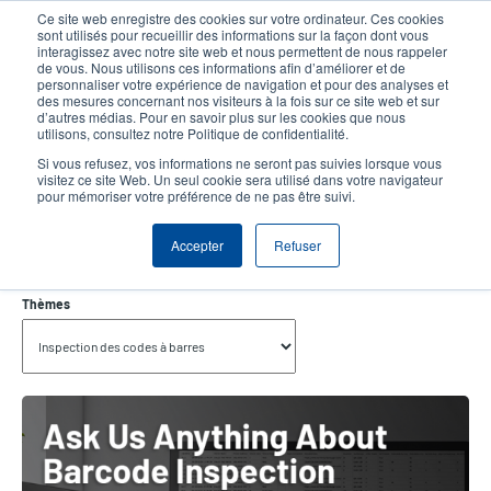
Aller
Ce site web enregistre des cookies sur votre ordinateur. Ces cookies
au
sont utilisés pour recueillir des informations sur la façon dont vous
contenu
interagissez avec notre site web et nous permettent de nous rappeler
User
User
de vous. Nous utilisons ces informations afin d’améliorer et de
principal
personnaliser votre expérience de navigation et pour des analyses et
account
Anonym
Sélecteur de produits
Tech Support
des mesures concernant nos visiteurs à la fois sur ce site web et sur
Header
d’autres médias. Pour en savoir plus sur les cookies que nous
menu
utilisons, consultez notre Politique de confidentialité.
Contacter le service commercial
Si vous refusez, vos informations ne seront pas suivies lorsque vous
visitez ce site Web. Un seul cookie sera utilisé dans votre navigateur
pour mémoriser votre préférence de ne pas être suivi.
Inspection Des Codes À Barres
Accepter
Refuser
Personnalisé
Thèmes