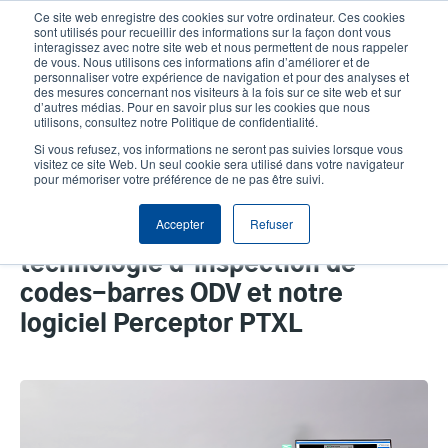
Aller
Ce site web enregistre des cookies sur votre ordinateur. Ces cookies
au
sont utilisés pour recueillir des informations sur la façon dont vous
contenu
interagissez avec notre site web et nous permettent de nous rappeler
User
User
de vous. Nous utilisons ces informations afin d’améliorer et de
principal
personnaliser votre expérience de navigation et pour des analyses et
account
Anonym
Sélecteur de produits
Tech Support
des mesures concernant nos visiteurs à la fois sur ce site web et sur
Header
d’autres médias. Pour en savoir plus sur les cookies que nous
menu
utilisons, consultez notre Politique de confidentialité.
Contacter le service commercial
Si vous refusez, vos informations ne seront pas suivies lorsque vous
visitez ce site Web. Un seul cookie sera utilisé dans votre navigateur
pour mémoriser votre préférence de ne pas être suivi.
Précision d'étiquetage et
Accepter
Refuser
conformité UDI avec notre
technologie d'inspection de
codes-barres ODV et notre
logiciel Perceptor PTXL