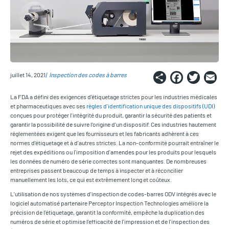
Share
Faceb
Twi
E
juillet 14, 2021
Inspection des codes à barres
La FDA a défini des exigences d'étiquetage strictes pour les industries médicales
et pharmaceutiques avec ses
règles d'identification unique des dispositifs (UDI)
conçues pour protéger l'intégrité du produit, garantir la sécurité des patients et
garantir la possibilité de suivre l'origine d'un dispositif. Ces industries hautement
réglementées exigent que les fournisseurs et les fabricants adhèrent à ces
normes d'étiquetage et à d'autres strictes. La non-conformité pourrait entraîner le
rejet des expéditions ou l'imposition d'amendes pour les produits pour lesquels
les données de numéro de série correctes sont manquantes. De nombreuses
entreprises passent beaucoup de temps à inspecter et à réconcilier
manuellement les lots, ce qui est extrêmement long et coûteux.
L'utilisation de nos systèmes d'inspection de codes-barres ODV intégrés avec le
logiciel automatisé partenaire Perceptor Inspection Technologies améliore la
précision de l'étiquetage, garantit la conformité, empêche la duplication des
numéros de série et optimise l'efficacité de l'impression et de l'inspection des