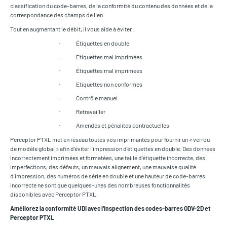
classification du code-barres, de la conformité du contenu des données et de la
correspondance des champs de lien.
Tout en augmentant le débit, il vous aide à éviter :
Étiquettes en double
·
Etiquettes mal imprimées
·
Étiquettes mal imprimées
·
Etiquettes non conformes
·
Contrôle manuel
·
Retravailler
·
Amendes et pénalités contractuelles
·
Perceptor PTXL met en réseau toutes vos imprimantes pour fournir un « verrou
de modèle global » afin d'éviter l'impression d'étiquettes en double. Des données
incorrectement imprimées et formatées, une taille d'étiquette incorrecte, des
imperfections, des défauts, un mauvais alignement, une mauvaise qualité
d'impression, des numéros de série en double et une hauteur de code-barres
incorrecte ne sont que quelques-unes des nombreuses fonctionnalités
disponibles avec Perceptor PTXL.
Améliorez la conformité UDI avec l'inspection des codes-barres ODV-2D et
Perceptor PTXL