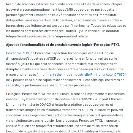
besoin de scanners externes. Sa qualité accélérée à l'aide de scanners intégrés
trouve et classe automatiquement jusqu'à 50 codes-barres par étiquette. Il
permet également l'inspection et la vérification en continu de l'impression
d'étiquettes, sans intervention de l'opérateur, en écrasant les mauvais codes à
barres alors que l'étiquette est toujours sur l'imprimante. Toutes les étiquettes et
les données sont traitées en temps réel, donc s'il y a un échec ou un doublon,
l'étiquette est sauvegardée dans l'imprimante et refaite.
Ajout de fonctionnalités et de précision avec le logiciel Perceptor PTXL
Perceptor PTXL
de Perceptor Inspection Technologies est le seul logiciel
d'inspection d'étiquettes et d'OCR complet et riche en fonctionnalités sur le
marché aujourd'hui qui peut connecter un nombre illimité d'imprimantes et
d'emplacements à une base de données centrale basée sur le cloud. Développé
en conjonction avec l'
imprimante thermique industrielle Printronix Auto ID T8304
de
4 pouces et sa pleine capacité de dépassement, il est sans égal en termes de
capacité, de performances et de contrôle des processus.
Le logiciel Perceptor PTXL réside sur un PC à côté de l'imprimante et capture les
images du système d'inspection de codes-barres ODV-2D via un port Ethernet.
L'imprimante intégrée ODV-2D effectue la gradation des codes-barres et
transmet les images et les résultats à Perceptor PTXL. Les utilisateurs peuvent
concevoir leurs exigences d'inspection et les enregistrer en tant que modèle de
vision d'étiquette dans le logiciel. Les processus Perceptor PTXL inspectent
chaque étiquette en temps réel et fournissent une note de réussite/échec en
fonction de la qualité d'impression, du contrôle OCR lisible par l'homme, de la