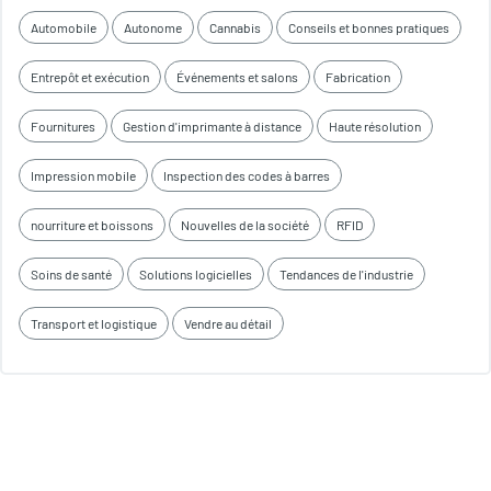
Automobile
Autonome
Cannabis
Conseils et bonnes pratiques
Entrepôt et exécution
Événements et salons
Fabrication
Fournitures
Gestion d'imprimante à distance
Haute résolution
Impression mobile
Inspection des codes à barres
nourriture et boissons
Nouvelles de la société
RFID
Soins de santé
Solutions logicielles
Tendances de l'industrie
Transport et logistique
Vendre au détail