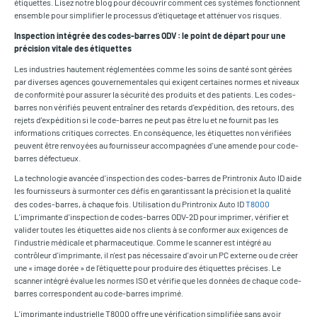
étiquettes. Lisez notre blog pour découvrir comment ces systèmes fonctionnent
ensemble pour simplifier le processus d'étiquetage et atténuer vos risques.
Inspection intégrée des codes-barres ODV : le point de départ pour une
précision vitale des étiquettes
Les industries hautement réglementées comme les soins de santé sont gérées
par diverses agences gouvernementales qui exigent certaines normes et niveaux
de conformité pour assurer la sécurité des produits et des patients. Les codes-
barres non vérifiés peuvent entraîner des retards d'expédition, des retours, des
rejets d'expédition si le code-barres ne peut pas être lu et ne fournit pas les
informations critiques correctes. En conséquence, les étiquettes non vérifiées
peuvent être renvoyées au fournisseur accompagnées d'une amende pour code-
barres défectueux.
La technologie avancée d'inspection des codes-barres de Printronix Auto ID aide
les fournisseurs à surmonter ces défis en garantissant la précision et la qualité
des codes-barres, à chaque fois. Utilisation du Printronix Auto ID
T8000
L'imprimante d'inspection de codes-barres ODV-2D pour imprimer, vérifier et
valider toutes les étiquettes aide nos clients à se conformer aux exigences de
l'industrie médicale et pharmaceutique. Comme le scanner est intégré au
contrôleur d'imprimante, il n'est pas nécessaire d'avoir un PC externe ou de créer
une « image dorée » de l'étiquette pour produire des étiquettes précises. Le
scanner intégré évalue les normes ISO et vérifie que les données de chaque code-
barres correspondent au code-barres imprimé.
L'imprimante industrielle T8000 offre une vérification simplifiée sans avoir