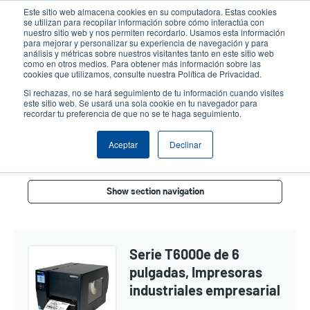
Pasar
Este sitio web almacena cookies en su computadora. Estas cookies
al
se utilizan para recopilar información sobre cómo interactúa con
contenido
nuestro sitio web y nos permiten recordarlo. Usamos esta información
User
User
para mejorar y personalizar su experiencia de navegación y para
principal
análisis y métricas sobre nuestros visitantes tanto en este sitio web
account
Anonym
Selector de productos
Soporte Técnico
como en otros medios. Para obtener más información sobre las
Header
cookies que utilizamos, consulte nuestra Política de Privacidad.
menu
Comuníquese con Ventas
Si rechazas, no se hará seguimiento de tu información cuando visites
este sitio web. Se usará una sola cookie en tu navegador para
recordar tu preferencia de que no se te haga seguimiento.
Enterprise De 6 Pulgadas
Aceptar
Declinar
Show section navigation
Serie T6000e de 6
pulgadas, Impresoras
industriales empresarial