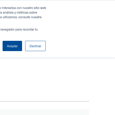
 interactúa con nuestro sitio web
resa
Iniciar sesión / Registrarse
North America [Español]
User
a análisis y métricas sobre
e utilizamos, consulte nuestra
t
Anonymous
uctos
Soporte Técnico
Comuníquese con Ventas
 navegador para recordar tu
Aceptar
Declinar