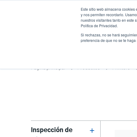
Pasar
Este sitio web almacena cookies e
al
y nos permiten recordarlo. Usamos
contenido
nuestros visitantes tanto en este
Política de Privacidad.
principal
Productos
Soluciones
Ser
Si rechazas, no se hará seguimien
preferencia de que no se te haga
Página principal
Productos
Printers
Inspección de