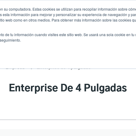
n su computadora. Estas cookies se utilizan para recopilar información sobre cómo
Noticias
Emp
User
 esta información para mejorar y personalizar su experiencia de navegación y par
 sitio web como en otros medios. Para obtener más información sobre las cookies qu
accoun
Selector de prod
vicio
Soporte y descargas
Socios
to de tu información cuando visites este sitio web. Se usará una sola cookie en tu
Header
menu
 seguimiento.
Empresa
Enterprise de 4 pulgadas
Enterprise De 4 Pulgadas