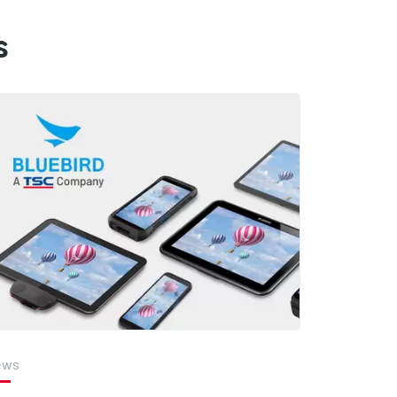
s
ews