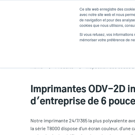
Aller
Ce site web enregistre des cookies
au
avec notre site web et nous perme
contenu
de navigation et pour des analyses
cookies que nous utilisons, consult
principal
Des produits
Solutions
Un service
Si vous refusez, vos informations 
mémoriser votre préférence de ne 
Home
Produits
Inspection des codes à
Imprimantes ODV-2D ind
d'entreprise de 6 pouce
Notre imprimante 24/7/365 la plus polyvalente av
la série T8000 dispose d'un écran couleur, d'une c