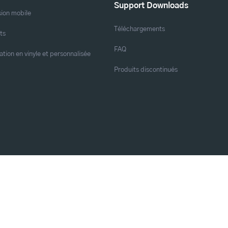
Support Downloads
ion mobile
Téléchargements
ts
FAQ
ation en vinyle et personnalisée
Produits discontinués
Abonnez-vous à nos actualité