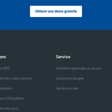
Obtenir une demo gratuite
ions
Service
ns RFID
Conditions générales du service
ion des codes à barres
Garantie prolongée
ésolution
Service sur site
ion d'étiquettes
ion de reçus