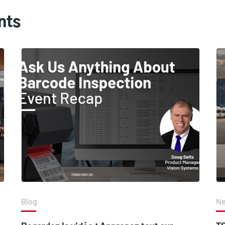
nts
Blog
N