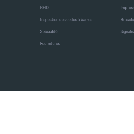
RFID
Impress
Inspection des codes à barres
Bracele
Spécialité
Signalis
Fournitures
© 2026 Tous droits réservés
Cookie Settings