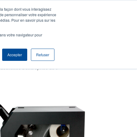
 la façon dont vous interagissez
agnie
S'identifier S'enregistrer
North America [Français]
User
 de personnaliser votre expérience
édias. Pour en savoir plus sur les
t
Anonymous
produits
Tech Support
Contacter le service commercial
dans votre navigateur pour
r
Accepter
Refuser
Imprimantes ODV-2D industrielles d'entreprise de 6 pouces de la série T8000