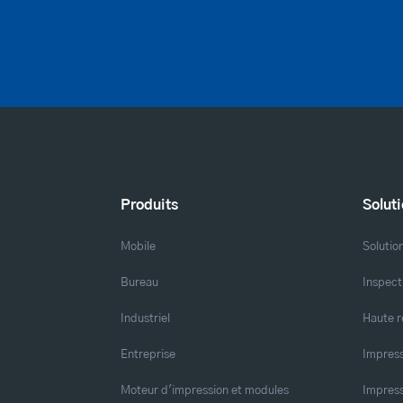
Produits
Solut
Mobile
Solutio
Bureau
Inspect
Industriel
Haute r
Entreprise
Impress
Moteur d'impression et modules
Impress