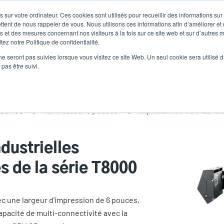
 sur votre ordinateur. Ces cookies sont utilisés pour recueillir des informations sur
Nouvelles
Comp
User
ttent de nous rappeler de vous. Nous utilisons ces informations afin d’améliorer et
 et des mesures concernant nos visiteurs à la fois sur ce site web et sur d’autres m
ez notre Politique de confidentialité.
accoun
Sélecteur de 
Assistance et téléchargements
Les partenaires
ne seront pas suivies lorsque vous visitez ce site Web. Un seul cookie sera utilisé 
Heade
menu
pas être suivi.
 barres
Vérificateur 6 pouces
ustrielles
s de la série T8000
ec une largeur d'impression de 6 pouces,
apacité de multi-connectivité avec la