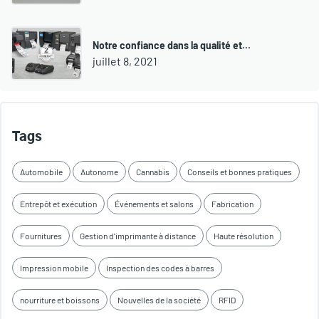
Notre confiance dans la qualité et…
juillet 8, 2021
Tags
Automobile
Autonome
Cannabis
Conseils et bonnes pratiques
Entrepôt et exécution
Événements et salons
Fabrication
Fournitures
Gestion d'imprimante à distance
Haute résolution
Impression mobile
Inspection des codes à barres
nourriture et boissons
Nouvelles de la société
RFID