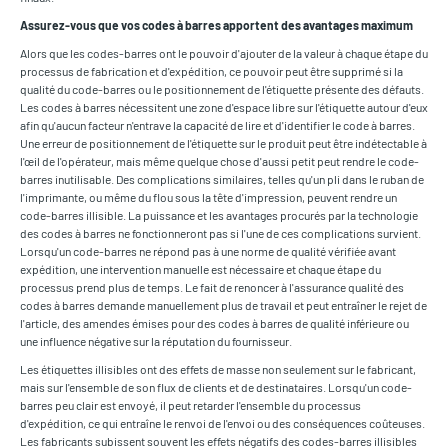
Assurez-vous que vos codes à barres apportent des avantages maximum
Alors que les codes-barres ont le pouvoir d'ajouter de la valeur à chaque étape du
processus de fabrication et d'expédition, ce pouvoir peut être supprimé si la
qualité du code-barres ou le positionnement de l'étiquette présente des défauts.
Les codes à barres nécessitent une zone d'espace libre sur l'étiquette autour d'eux
afin qu'aucun facteur n'entrave la capacité de lire et d'identifier le code à barres.
Une erreur de positionnement de l'étiquette sur le produit peut être indétectable à
l'œil de l'opérateur, mais même quelque chose d'aussi petit peut rendre le code-
barres inutilisable. Des complications similaires, telles qu'un pli dans le ruban de
l'imprimante, ou même du flou sous la tête d'impression, peuvent rendre un
code-barres illisible. La puissance et les avantages procurés par la technologie
des codes à barres ne fonctionneront pas si l'une de ces complications survient.
Lorsqu'un code-barres ne répond pas à une norme de qualité vérifiée avant
expédition, une intervention manuelle est nécessaire et chaque étape du
processus prend plus de temps. Le fait de renoncer à l'assurance qualité des
codes à barres demande manuellement plus de travail et peut entraîner le rejet de
l'article, des amendes émises pour des codes à barres de qualité inférieure ou
une influence négative sur la réputation du fournisseur.
Les étiquettes illisibles ont des effets de masse non seulement sur le fabricant,
mais sur l'ensemble de son flux de clients et de destinataires. Lorsqu'un code-
barres peu clair est envoyé, il peut retarder l'ensemble du processus
d'expédition, ce qui entraîne le renvoi de l'envoi ou des conséquences coûteuses.
Les fabricants subissent souvent les effets négatifs des codes-barres illisibles