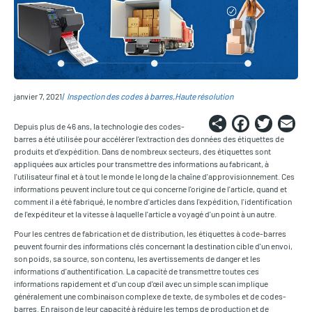
janvier 7, 2021
Inspection des codes à barres
Haute résolution
Share
Faceb
Twi
E
Depuis plus de 46 ans, la technologie des codes-
barres a été utilisée pour accélérer l'extraction des données des étiquettes de
produits et d'expédition. Dans de nombreux secteurs, des étiquettes sont
appliquées aux articles pour transmettre des informations au fabricant, à
l'utilisateur final et à tout le monde le long de la chaîne d'approvisionnement. Ces
informations peuvent inclure tout ce qui concerne l'origine de l'article, quand et
comment il a été fabriqué, le nombre d'articles dans l'expédition, l'identification
de l'expéditeur et la vitesse à laquelle l'article a voyagé d'un point à un autre.
Pour les centres de fabrication et de distribution, les étiquettes à code-barres
peuvent fournir des informations clés concernant la destination cible d'un envoi,
son poids, sa source, son contenu, les avertissements de danger et les
informations d'authentification. La capacité de transmettre toutes ces
informations rapidement et d'un coup d'œil avec un simple scan implique
généralement une combinaison complexe de texte, de symboles et de codes-
barres. En raison de leur capacité à réduire les temps de production et de