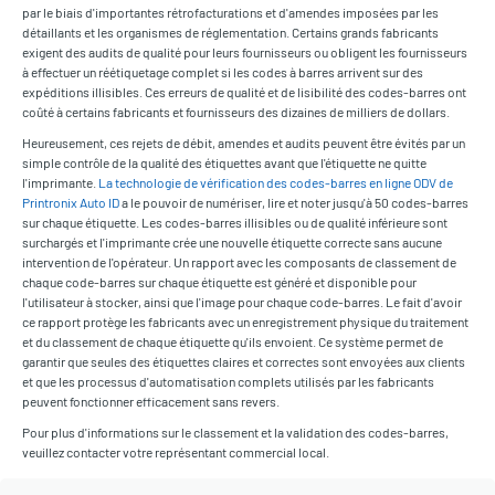
par le biais d'importantes rétrofacturations et d'amendes imposées par les
détaillants et les organismes de réglementation. Certains grands fabricants
exigent des audits de qualité pour leurs fournisseurs ou obligent les fournisseurs
à effectuer un réétiquetage complet si les codes à barres arrivent sur des
expéditions illisibles. Ces erreurs de qualité et de lisibilité des codes-barres ont
coûté à certains fabricants et fournisseurs des dizaines de milliers de dollars.
Heureusement, ces rejets de débit, amendes et audits peuvent être évités par un
simple contrôle de la qualité des étiquettes avant que l'étiquette ne quitte
l'imprimante.
La technologie de vérification des codes-barres en ligne ODV de
Printronix Auto ID
a le pouvoir de numériser, lire et noter jusqu'à 50 codes-barres
sur chaque étiquette. Les codes-barres illisibles ou de qualité inférieure sont
surchargés et l'imprimante crée une nouvelle étiquette correcte sans aucune
intervention de l'opérateur. Un rapport avec les composants de classement de
chaque code-barres sur chaque étiquette est généré et disponible pour
l'utilisateur à stocker, ainsi que l'image pour chaque code-barres. Le fait d'avoir
ce rapport protège les fabricants avec un enregistrement physique du traitement
et du classement de chaque étiquette qu'ils envoient. Ce système permet de
garantir que seules des étiquettes claires et correctes sont envoyées aux clients
et que les processus d'automatisation complets utilisés par les fabricants
peuvent fonctionner efficacement sans revers.
Pour plus d'informations sur le classement et la validation des codes-barres,
veuillez contacter votre représentant commercial local.