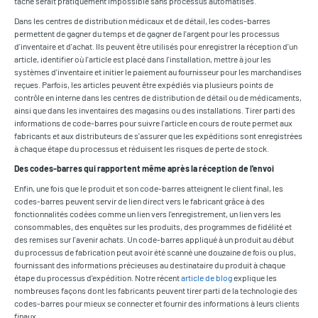
tâche serait pratiquement impossible sans processus automatisés.
Dans les centres de distribution médicaux et de détail, les codes-barres
permettent de gagner du temps et de gagner de l'argent pour les processus
d'inventaire et d'achat. Ils peuvent être utilisés pour enregistrer la réception d'un
article, identifier où l'article est placé dans l'installation, mettre à jour les
systèmes d'inventaire et initier le paiement au fournisseur pour les marchandises
reçues. Parfois, les articles peuvent être expédiés via plusieurs points de
contrôle en interne dans les centres de distribution de détail ou de médicaments,
ainsi que dans les inventaires des magasins ou des installations. Tirer parti des
informations de code-barres pour suivre l'article en cours de route permet aux
fabricants et aux distributeurs de s'assurer que les expéditions sont enregistrées
à chaque étape du processus et réduisent les risques de perte de stock.
Des codes-barres qui rapportent même après la réception de l'envoi
Enfin, une fois que le produit et son code-barres atteignent le client final, les
codes-barres peuvent servir de lien direct vers le fabricant grâce à des
fonctionnalités codées comme un lien vers l'enregistrement, un lien vers les
consommables, des enquêtes sur les produits, des programmes de fidélité et
des remises sur l'avenir achats. Un code-barres appliqué à un produit au début
du processus de fabrication peut avoir été scanné une douzaine de fois ou plus,
fournissant des informations précieuses au destinataire du produit à chaque
étape du processus d'expédition. Notre récent
article de blog
explique les
nombreuses façons dont les fabricants peuvent tirer parti de la technologie des
codes-barres pour mieux se connecter et fournir des informations à leurs clients
finaux.