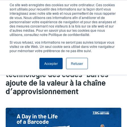
Aller
Ce site web enregistre des cookies sur votre ordinateur. Ces cookies
au
sont utilisés pour recueillir des informations sur la façon dont vous
contenu
interagissez avec notre site web et nous permettent de nous rappeler
User
User
de vous. Nous utilisons ces informations afin d’améliorer et de
principal
personnaliser votre expérience de navigation et pour des analyses et
account
Anonym
Sélecteur de produits
Tech Support
des mesures concernant nos visiteurs à la fois sur ce site web et sur
Header
d’autres médias. Pour en savoir plus sur les cookies que nous
menu
utilisons, consultez notre Politique de confidentialité.
Contacter le service commercial
Si vous refusez, vos informations ne seront pas suivies lorsque vous
visitez ce site Web. Un seul cookie sera utilisé dans votre navigateur
pour mémoriser votre préférence de ne pas être suivi.
Une journée dans la vie d'un
Accepter
Refuser
code-barres: comment la
technologie des codes-barres
ajoute de la valeur à la chaîne
d'approvisionnement