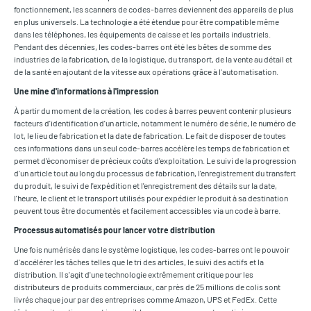
fonctionnement, les scanners de codes-barres deviennent des appareils de plus
en plus universels. La technologie a été étendue pour être compatible même
dans les téléphones, les équipements de caisse et les portails industriels.
Pendant des décennies, les codes-barres ont été les bêtes de somme des
industries de la fabrication, de la logistique, du transport, de la vente au détail et
de la santé en ajoutant de la vitesse aux opérations grâce à l'automatisation.
Une mine d'informations à l'impression
À partir du moment de la création, les codes à barres peuvent contenir plusieurs
facteurs d'identification d'un article, notamment le numéro de série, le numéro de
lot, le lieu de fabrication et la date de fabrication. Le fait de disposer de toutes
ces informations dans un seul code-barres accélère les temps de fabrication et
permet d'économiser de précieux coûts d'exploitation. Le suivi de la progression
d'un article tout au long du processus de fabrication, l'enregistrement du transfert
du produit, le suivi de l'expédition et l'enregistrement des détails sur la date,
l'heure, le client et le transport utilisés pour expédier le produit à sa destination
peuvent tous être documentés et facilement accessibles via un code à barre.
Processus automatisés pour lancer votre distribution
Une fois numérisés dans le système logistique, les codes-barres ont le pouvoir
d'accélérer les tâches telles que le tri des articles, le suivi des actifs et la
distribution. Il s'agit d'une technologie extrêmement critique pour les
distributeurs de produits commerciaux, car près de 25 millions de colis sont
livrés chaque jour par des entreprises comme Amazon, UPS et FedEx. Cette