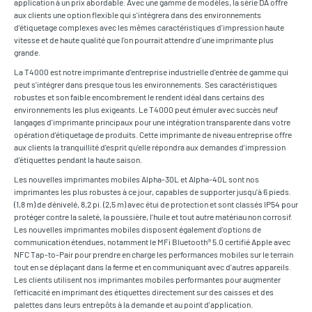
application à un prix abordable. Avec une gamme de modèles, la série DA offre
aux clients une option flexible qui s'intégrera dans des environnements
d'étiquetage complexes avec les mêmes caractéristiques d'impression haute
vitesse et de haute qualité que l'on pourrait attendre d'une imprimante plus
grande.
La T4000 est notre imprimante d'entreprise industrielle d'entrée de gamme qui
peut s'intégrer dans presque tous les environnements. Ses caractéristiques
robustes et son faible encombrement le rendent idéal dans certains des
environnements les plus exigeants. Le T4000 peut émuler avec succès neuf
langages d'imprimante principaux pour une intégration transparente dans votre
opération d'étiquetage de produits. Cette imprimante de niveau entreprise offre
aux clients la tranquillité d'esprit qu'elle répondra aux demandes d'impression
d'étiquettes pendant la haute saison.
Les nouvelles imprimantes mobiles Alpha-30L et Alpha-40L sont nos
imprimantes les plus robustes à ce jour, capables de supporter jusqu'à 6 pieds.
(1,8 m) de dénivelé, 8,2 pi. (2,5 m) avec étui de protection et sont classés IP54 pour
protéger contre la saleté, la poussière, l'huile et tout autre matériau non corrosif.
Les nouvelles imprimantes mobiles disposent également d'options de
communication étendues, notamment le MFi Bluetooth® 5.0 certifié Apple avec
NFC Tap-to-Pair pour prendre en charge les performances mobiles sur le terrain
tout en se déplaçant dans la ferme et en communiquant avec d'autres appareils.
Les clients utilisent nos imprimantes mobiles performantes pour augmenter
l'efficacité en imprimant des étiquettes directement sur des caisses et des
palettes dans leurs entrepôts à la demande et au point d'application.