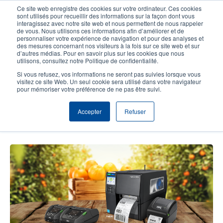
Aller
Ce site web enregistre des cookies sur votre ordinateur. Ces cookies
au
sont utilisés pour recueillir des informations sur la façon dont vous
contenu
interagissez avec notre site web et nous permettent de nous rappeler
User
User
de vous. Nous utilisons ces informations afin d’améliorer et de
principal
personnaliser votre expérience de navigation et pour des analyses et
account
Anonym
Sélecteur de produits
Tech Support
des mesures concernant nos visiteurs à la fois sur ce site web et sur
Header
d’autres médias. Pour en savoir plus sur les cookies que nous
menu
utilisons, consultez notre Politique de confidentialité.
Contacter le service commercial
Si vous refusez, vos informations ne seront pas suivies lorsque vous
visitez ce site Web. Un seul cookie sera utilisé dans votre navigateur
pour mémoriser votre préférence de ne pas être suivi.
Solutions d'étiquetage pour les
Accepter
Refuser
distributeurs de produits frais