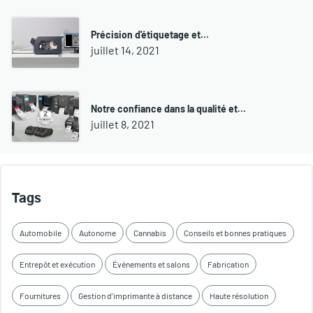
Précision d'étiquetage et…
juillet 14, 2021
Notre confiance dans la qualité et…
juillet 8, 2021
Tags
Automobile
Autonome
Cannabis
Conseils et bonnes pratiques
Entrepôt et exécution
Événements et salons
Fabrication
Fournitures
Gestion d'imprimante à distance
Haute résolution