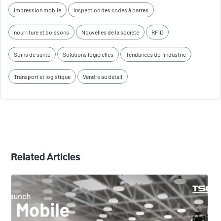
Impression mobile
Inspection des codes à barres
nourriture et boissons
Nouvelles de la société
RFID
Soins de santé
Solutions logicielles
Tendances de l'industrie
Transport et logistique
Vendre au détail
Related Articles