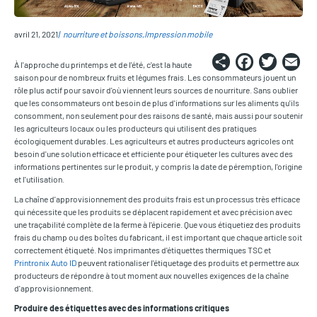
avril 21, 2021
nourriture et boissons
Impression mobile
Share
Faceb
Twi
E
À l'approche du printemps et de l'été, c'est la haute
saison pour de nombreux fruits et légumes frais. Les consommateurs jouent un
rôle plus actif pour savoir d'où viennent leurs sources de nourriture. Sans oublier
que les consommateurs ont besoin de plus d'informations sur les aliments qu'ils
consomment, non seulement pour des raisons de santé, mais aussi pour soutenir
les agriculteurs locaux ou les producteurs qui utilisent des pratiques
écologiquement durables. Les agriculteurs et autres producteurs agricoles ont
besoin d'une solution efficace et efficiente pour étiqueter les cultures avec des
informations pertinentes sur le produit, y compris la date de péremption, l'origine
et l'utilisation.
La chaîne d'approvisionnement des produits frais est un processus très efficace
qui nécessite que les produits se déplacent rapidement et avec précision avec
une traçabilité complète de la ferme à l'épicerie. Que vous étiquetiez des produits
frais du champ ou des boîtes du fabricant, il est important que chaque article soit
correctement étiqueté. Nos imprimantes d'étiquettes thermiques TSC et
Printronix Auto ID
peuvent rationaliser l'étiquetage des produits et permettre aux
producteurs de répondre à tout moment aux nouvelles exigences de la chaîne
d'approvisionnement.
Produire des étiquettes avec des informations critiques