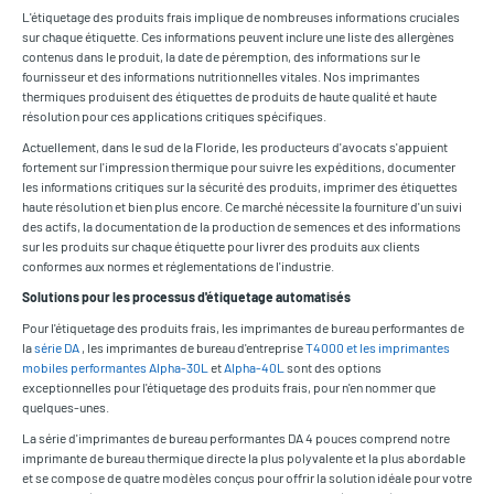
L'étiquetage des produits frais implique de nombreuses informations cruciales
sur chaque étiquette. Ces informations peuvent inclure une liste des allergènes
contenus dans le produit, la date de péremption, des informations sur le
fournisseur et des informations nutritionnelles vitales. Nos imprimantes
thermiques produisent des étiquettes de produits de haute qualité et haute
résolution pour ces applications critiques spécifiques.
Actuellement, dans le sud de la Floride, les producteurs d'avocats s'appuient
fortement sur l'impression thermique pour suivre les expéditions, documenter
les informations critiques sur la sécurité des produits, imprimer des étiquettes
haute résolution et bien plus encore. Ce marché nécessite la fourniture d'un suivi
des actifs, la documentation de la production de semences et des informations
sur les produits sur chaque étiquette pour livrer des produits aux clients
conformes aux normes et réglementations de l'industrie.
Solutions pour les processus d'étiquetage automatisés
Pour l'étiquetage des produits frais, les imprimantes de bureau performantes de
la
série DA
, les imprimantes de bureau d'entreprise
T4000
et les imprimantes
mobiles performantes Alpha-30L
et
Alpha-40L
sont des options
exceptionnelles pour l'étiquetage des produits frais, pour n'en nommer que
quelques-unes.
La série d'imprimantes de bureau performantes DA 4 pouces comprend notre
imprimante de bureau thermique directe la plus polyvalente et la plus abordable
et se compose de quatre modèles conçus pour offrir la solution idéale pour votre