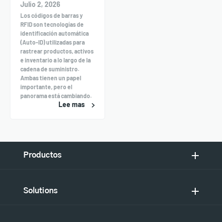
Julio 2, 2026
Los códigos de barras y
RFID son tecnologías de
identificación automática
(Auto-ID) utilizadas para
rastrear productos, activos
e inventario a lo largo de la
cadena de suministro.
Ambas tienen un papel
importante, pero el
panorama está cambiando.
Lee mas
Productos
Solutions