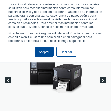
Pasar
Este sitio web almacena cookies en su computadora. Estas cookies
al
se utilizan para recopilar información sobre cómo interactúa con
User
User
contenido
nuestro sitio web y nos permiten recordarlo. Usamos esta información
account
Anonymous
para mejorar y personalizar su experiencia de navegación y para
principal
análisis y métricas sobre nuestros visitantes tanto en este sitio web
Header
menu
Selector de productos
Soporte Técnico
como en otros medios. Para obtener más información sobre las
cookies que utilizamos, consulte nuestra Política de Privacidad.
Comuníquese con Ventas
Si rechazas, no se hará seguimiento de tu información cuando visites
este sitio web. Se usará una sola cookie en tu navegador para
recordar tu preferencia de que no se te haga seguimiento.
Aceptar
Declinar