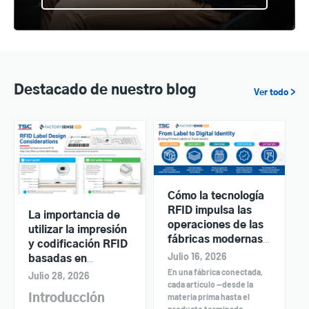
Destacado de nuestro blog
Ver todo >
Cómo la tecnología
RFID impulsa las
La importancia de
operaciones de las
utilizar la impresión
fábricas modernas:
y codificación RFID
FactorySense y las
Julio 16, 2026
basadas en
impresoras TSC en
En una fábrica conectada,
estándares
Julio 28, 2026
acción
cada artículo —desde la
materia prima hasta el
Introducción
producto terminado—