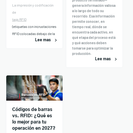
La impresión y codificación
genera información valiosa
a lo largo de todo su
de
recorrido. Esa información
tags RFID
permite conocer, en
(etiquetas con incrustaciones
tiempo real, dónde se
encuentra cada activo, en
RFID colocadas debajo de la
qué etapa del proceso está
Lee mas
y qué acciones deben
tomarse para optimizar la
producción.
Lee mas
Códigos de barras
vs. RFID: ¿Qué es
lo mejor para tu
operación en 2027?