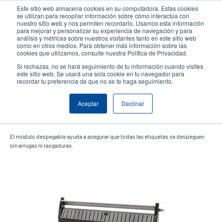
Pasar
Este sitio web almacena cookies en su computadora. Estas cookies
al
se utilizan para recopilar información sobre cómo interactúa con
contenido
nuestro sitio web y nos permiten recordarlo. Usamos esta información
User
User
para mejorar y personalizar su experiencia de navegación y para
principal
análisis y métricas sobre nuestros visitantes tanto en este sitio web
account
Anonym
Selector de productos
Soporte Técnico
como en otros medios. Para obtener más información sobre las
Header
cookies que utilizamos, consulte nuestra Política de Privacidad.
menu
Comuníquese con Ventas
Si rechazas, no se hará seguimiento de tu información cuando visites
este sitio web. Se usará una sola cookie en tu navegador para
recordar tu preferencia de que no se te haga seguimiento.
Aceptar
Declinar
Módulo despegable
El módulo despegable ayuda a asegurar que todas las etiquetas se despeguen
sin arrugas ni rasgaduras.