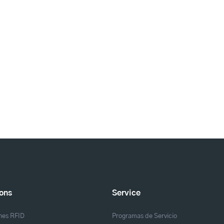
ions
Service
nes RFID
Programas de Servicio