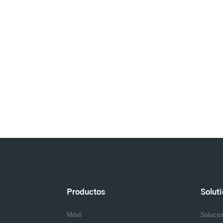
Productos
Solut
Móvil
Solucio