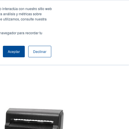
 interactúa con nuestro sitio web
resa
Iniciar sesión / Registrarse
North America [Español]
User
a análisis y métricas sobre
e utilizamos, consulte nuestra
t
Anonymous
uctos
Soporte Técnico
Comuníquese con Ventas
 navegador para recordar tu
Aceptar
Declinar