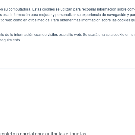
n su computadora. Estas cookies se utilizan para recopilar información sobre cómo
Noticias
Emp
User
 esta información para mejorar y personalizar su experiencia de navegación y par
 sitio web como en otros medios. Para obtener más información sobre las cookies qu
accoun
Selector de prod
vicio
Soporte y descargas
Socios
to de tu información cuando visites este sitio web. Se usará una sola cookie en tu
Header
menu
 seguimiento.
ompleto o parcial para quitar las etiquetas