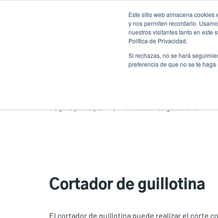
Pasar
Este sitio web almacena cookies e
al
y nos permiten recordarlo. Usamos
contenido
nuestros visitantes tanto en este
Política de Privacidad.
principal
Productos
Soluciones
Ser
Si rechazas, no se hará seguimien
preferencia de que no se te haga
Página principal
Cortador de guillotina
Cortador de guillotina
El cortador de guillotina puede realizar el corte c