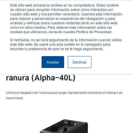
Pasar
Este sitio web almacena cookies en su computadora. Estas cookies
al
se utilizan para recopilar información sobre cómo interactúa con
contenido
nuestro sitio web y nos permiten recordarlo. Usamos esta información
User
User
para mejorar y personalizar su experiencia de navegación y para
principal
análisis y métricas sobre nuestros visitantes tanto en este sitio web
account
Anonym
Selector de productos
Soporte Técnico
como en otros medios. Para obtener más información sobre las
Header
cookies que utilizamos, consulte nuestra Política de Privacidad.
menu
Comuníquese con Ventas
Si rechazas, no se hará seguimiento de tu información cuando visites
este sitio web. Se usará una sola cookie en tu navegador para
recordar tu preferencia de que no se te haga seguimiento.
Aceptar
Declinar
Cargador de batería de 1
ranura (Alpha-40L)
Utilice el cargador de 1 ranura para cargar rápidamente la batería sin tiempo de
inactividad.