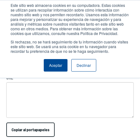
Pasar
Este sitio web almacena cookies en su computadora. Estas cookies
al
se utilizan para recopilar información sobre cómo interactúa con
contenido
nuestro sitio web y nos permiten recordarlo. Usamos esta información
User
User
para mejorar y personalizar su experiencia de navegación y para
principal
análisis y métricas sobre nuestros visitantes tanto en este sitio web
account
Anonym
Selector de productos
Soporte Técnico
como en otros medios. Para obtener más información sobre las
Header
cookies que utilizamos, consulte nuestra Política de Privacidad.
menu
Comuníquese con Ventas
Si rechazas, no se hará seguimiento de tu información cuando visites
este sitio web. Se usará una sola cookie en tu navegador para
recordar tu preferencia de que no se te haga seguimiento.
Share Search
Aceptar
Declinar
URL
Copiar al portapapeles