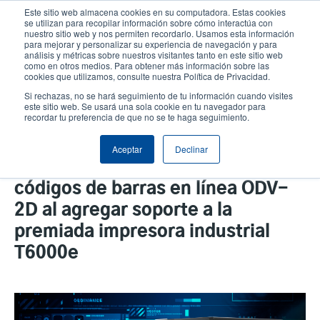
Pasar
Este sitio web almacena cookies en su computadora. Estas cookies
al
se utilizan para recopilar información sobre cómo interactúa con
contenido
nuestro sitio web y nos permiten recordarlo. Usamos esta información
User
User
para mejorar y personalizar su experiencia de navegación y para
principal
análisis y métricas sobre nuestros visitantes tanto en este sitio web
account
Anonym
Selector de productos
Soporte Técnico
como en otros medios. Para obtener más información sobre las
Header
cookies que utilizamos, consulte nuestra Política de Privacidad.
menu
Comuníquese con Ventas
Si rechazas, no se hará seguimiento de tu información cuando visites
este sitio web. Se usará una sola cookie en tu navegador para
recordar tu preferencia de que no se te haga seguimiento.
TSC Printronix Auto ID refuerza la
Aceptar
Declinar
cartera de verificadores de
códigos de barras en línea ODV-
2D al agregar soporte a la
premiada impresora industrial
T6000e