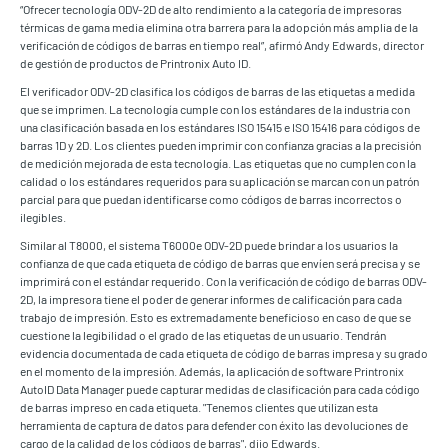
“Ofrecer tecnología ODV-2D de alto rendimiento a la categoría de impresoras
térmicas de gama media elimina otra barrera para la adopción más amplia de la
verificación de códigos de barras en tiempo real”, afirmó Andy Edwards, director
de gestión de productos de Printronix Auto ID.
El verificador ODV-2D clasifica los códigos de barras de las etiquetas a medida
que se imprimen. La tecnología cumple con los estándares de la industria con
una clasificación basada en los estándares ISO 15415 e ISO 15416 para códigos de
barras 1D y 2D. Los clientes pueden imprimir con confianza gracias a la precisión
de medición mejorada de esta tecnología. Las etiquetas que no cumplen con la
calidad o los estándares requeridos para su aplicación se marcan con un patrón
parcial para que puedan identificarse como códigos de barras incorrectos o
ilegibles.
Similar al T8000, el sistema T6000e ODV-2D puede brindar a los usuarios la
confianza de que cada etiqueta de código de barras que envíen será precisa y se
imprimirá con el estándar requerido. Con la verificación de código de barras ODV-
2D, la impresora tiene el poder de generar informes de calificación para cada
trabajo de impresión. Esto es extremadamente beneficioso en caso de que se
cuestione la legibilidad o el grado de las etiquetas de un usuario. Tendrán
evidencia documentada de cada etiqueta de código de barras impresa y su grado
en el momento de la impresión. Además, la aplicación de software Printronix
AutoID Data Manager puede capturar medidas de clasificación para cada código
de barras impreso en cada etiqueta. "Tenemos clientes que utilizan esta
herramienta de captura de datos para defender con éxito las devoluciones de
cargo de la calidad de los códigos de barras", dijo Edwards.