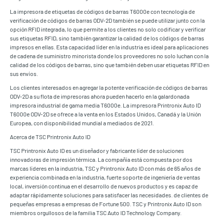
La impresora de etiquetas de códigos de barras T6000e con tecnología de
verificación de códigos de barras ODV-2D también se puede utilizar junto con la
opción RFID integrada, lo que permite a los clientes no solo codificar y verificar
sus etiquetas RFID, sino también garantizar la calidad de los códigos de barras
impresos en ellas. Esta capacidad líder en la industria es ideal para aplicaciones
de cadena de suministro minorista donde los proveedores no solo luchan con la
calidad de los códigos de barras, sino que también deben usar etiquetas RFID en
sus envíos.
Los clientes interesados en agregar la potente verificación de códigos de barras
ODV-2D a su flota de impresoras ahora pueden hacerlo en la galardonada
impresora industrial de gama media T6000e. La impresora Printronix Auto ID
T6000e ODV-2D se ofrece a la venta en los Estados Unidos, Canadá y la Unión
Europea, con disponibilidad mundial a mediados de 2021.
Acerca de TSC Printronix Auto ID
TSC Printronix Auto ID es un diseñador y fabricante líder de soluciones
innovadoras de impresión térmica. La compañía está compuesta por dos
marcas líderes en la industria, TSC y Printronix Auto ID con más de 65 años de
experiencia combinada en la industria, fuerte soporte de ingeniería de ventas
local, inversión continua en el desarrollo de nuevos productos y es capaz de
adaptar rápidamente soluciones para satisfacer las necesidades. de clientes de
pequeñas empresas a empresas de Fortune 500. TSC y Printronix Auto ID son
miembros orgullosos de la familia TSC Auto ID Technology Company.