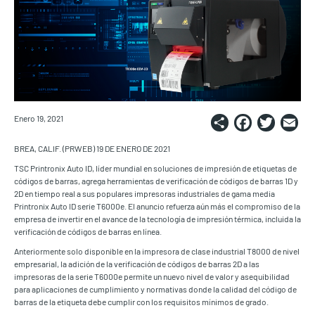
Share
Faceb
Twi
E
Enero 19, 2021
BREA, CALIF. (PRWEB) 19 DE ENERO DE 2021
TSC Printronix Auto ID, líder mundial en soluciones de impresión de etiquetas de
códigos de barras, agrega herramientas de verificación de códigos de barras 1D y
2D en tiempo real a sus populares impresoras industriales de gama media
Printronix Auto ID serie T6000e. El anuncio refuerza aún más el compromiso de la
empresa de invertir en el avance de la tecnología de impresión térmica, incluida la
verificación de códigos de barras en línea.
Anteriormente solo disponible en la impresora de clase industrial T8000 de nivel
empresarial, la adición de la verificación de códigos de barras 2D a las
impresoras de la serie T6000e permite un nuevo nivel de valor y asequibilidad
para aplicaciones de cumplimiento y normativas donde la calidad del código de
barras de la etiqueta debe cumplir con los requisitos mínimos de grado.