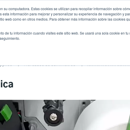
n su computadora. Estas cookies se utilizan para recopilar información sobre cómo
Noticias
Emp
User
 esta información para mejorar y personalizar su experiencia de navegación y par
 sitio web como en otros medios. Para obtener más información sobre las cookies qu
accoun
Selector de prod
vicio
Soporte y descargas
Socios
to de tu información cuando visites este sitio web. Se usará una sola cookie en tu
Header
menu
 seguimiento.
pplies
Mercados de suministros
Identificación auto
ica