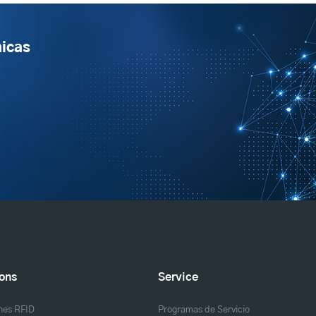
micas
ions
Service
nes RFID
Programas de Servicio