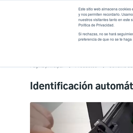
Pasar
Este sitio web almacena cookies e
al
y nos permiten recordarlo. Usamos
contenido
nuestros visitantes tanto en este
Política de Privacidad.
principal
Productos
Soluciones
Ser
Si rechazas, no se hará seguimien
preferencia de que no se te haga
Página principal
Productos
Genuine Su
Identificación automát