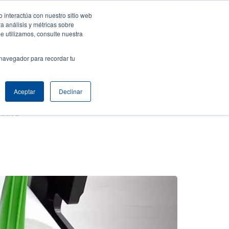
 interactúa con nuestro sitio web
resa
Iniciar sesión / Registrarse
North America [Español]
User
a análisis y métricas sobre
e utilizamos, consulte nuestra
t
Anonymous
uctos
Soporte Técnico
Comuníquese con Ventas
 navegador para recordar tu
Aceptar
Declinar
mática