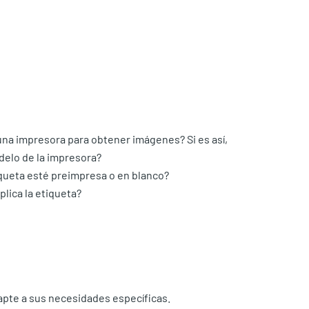
una impresora para obtener imágenes? Si es así,
odelo de la impresora?
iqueta esté preimpresa o en blanco?
lica la etiqueta?
apte a sus necesidades específicas.