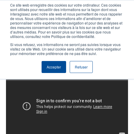
Aller
Ce site web enregistre des cookies sur votre ordinateur. Ces cookies
au
sont utilisés pour recueillir des informations sur la façon dont vous
contenu
interagissez avec notre site web et nous permettent de nous rappeler
User
User
de vous. Nous utilisons ces informations afin d’améliorer et de
principal
personnaliser votre expérience de navigation et pour des analyses et
account
Anonym
Sélecteur de produits
Tech Support
des mesures concernant nos visiteurs à la fois sur ce site web et sur
Header
d’autres médias. Pour en savoir plus sur les cookies que nous
menu
utilisons, consultez notre Politique de confidentialité.
Contacter le service commercial
Si vous refusez, vos informations ne seront pas suivies lorsque vous
visitez ce site Web. Un seul cookie sera utilisé dans votre navigateur
pour mémoriser votre préférence de ne pas être suivi.
T8000: Calibration
Accepter
Refuser