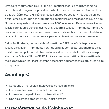
Grâce aux imprimantes TSC, DRIM peut identifier chaque produit, y compris
l'identifiant du magasin, le prix standard et la référence du produit. Avec un total
de 2000 références, DRIM gère efficacement toutes ses activités quotidiennes
d'étiquetage, ainsi que des promotions spécifiques comme les spéciaux de Noël.
Notre catalogue de Noël compte environ 1 000 références. Dans le passé, il nous
fallait 3 ou 4 jours pour changer les prix. Désormais, avec l'imprimante Alpha-3R,
nous pouvons réaliser le même travail en une seule matinée. De plus, étant donné
la facilité d'utilisation du système, il peut être réalisé par une seule personne.
Selon Raul Lleberia, responsable informatique, DRIM bénéficie de plusieurs
façons en utilisant l'imprimante TSC - de sa taille compacte, sa construction de
qualité, sa manipulation intuitive, sa longue durée de vie de la batterie à son prix
abordable. Grâce à l'Alpha-3R, DRIM réalise des gains d'efficacité en matière de
main-d'oeuvre en réduisant le temps nécessaire pour changer les prix d'une heure
à cinq minutes.
Avantages:
Solutions d'impression intuitives et professionnelles
Facile à utiliser avec une taille très compacte
Impression de qualité à un prix très attractif
Une plus grande productivité au point de vente
Caractéristiques de l'Alpha-3R: