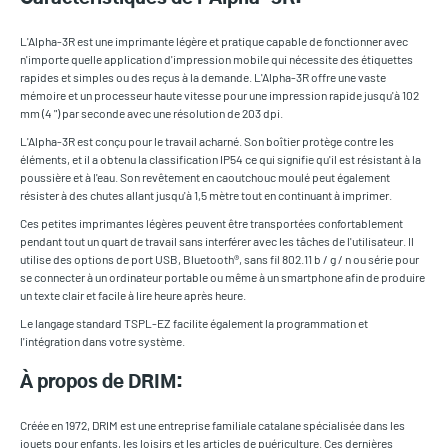
L'Alpha-3R est une imprimante légère et pratique capable de fonctionner avec
n'importe quelle application d'impression mobile qui nécessite des étiquettes
rapides et simples ou des reçus à la demande. L'Alpha-3R offre une vaste
mémoire et un processeur haute vitesse pour une impression rapide jusqu'à 102
mm (4 ") par seconde avec une résolution de 203 dpi.
L'Alpha-3R est conçu pour le travail acharné. Son boîtier protège contre les
éléments, et il a obtenu la classification IP54 ce qui signifie qu'il est résistant à la
poussière et à l'eau. Son revêtement en caoutchouc moulé peut également
résister à des chutes allant jusqu'à 1,5 mètre tout en continuant à imprimer.
Ces petites imprimantes légères peuvent être transportées confortablement
pendant tout un quart de travail sans interférer avec les tâches de l'utilisateur. Il
utilise des options de port USB, Bluetooth®, sans fil 802.11 b / g / n ou série pour
se connecter à un ordinateur portable ou même à un smartphone afin de produire
un texte clair et facile à lire heure après heure.
Le langage standard TSPL-EZ facilite également la programmation et
l'intégration dans votre système.
À propos de DRIM:
Créée en 1972, DRIM est une entreprise familiale catalane spécialisée dans les
jouets pour enfants, les loisirs et les articles de puériculture. Ces dernières