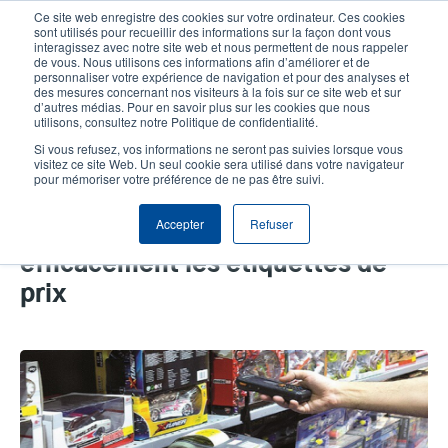
Aller
Ce site web enregistre des cookies sur votre ordinateur. Ces cookies
au
sont utilisés pour recueillir des informations sur la façon dont vous
contenu
interagissez avec notre site web et nous permettent de nous rappeler
User
User
de vous. Nous utilisons ces informations afin d’améliorer et de
principal
personnaliser votre expérience de navigation et pour des analyses et
account
Anonym
Sélecteur de produits
Tech Support
des mesures concernant nos visiteurs à la fois sur ce site web et sur
Header
d’autres médias. Pour en savoir plus sur les cookies que nous
menu
utilisons, consultez notre Politique de confidentialité.
Contacter le service commercial
Si vous refusez, vos informations ne seront pas suivies lorsque vous
visitez ce site Web. Un seul cookie sera utilisé dans votre navigateur
pour mémoriser votre préférence de ne pas être suivi.
L'imprimante TSC Alpha-3R aide
Accepter
Refuser
DRIM à changer rapidement et
efficacement les étiquettes de
prix