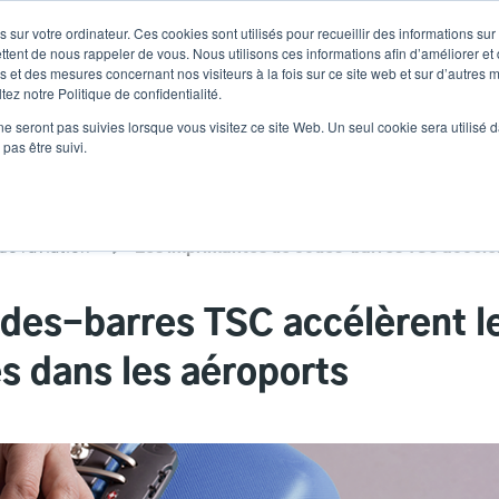
 sur votre ordinateur. Ces cookies sont utilisés pour recueillir des informations sur
Nouvelles
Comp
User
ttent de nous rappeler de vous. Nous utilisons ces informations afin d’améliorer et
 et des mesures concernant nos visiteurs à la fois sur ce site web et sur d’autres m
ez notre Politique de confidentialité.
accoun
Sélecteur de 
Assistance et téléchargements
Les partenaires
ne seront pas suivies lorsque vous visitez ce site Web. Un seul cookie sera utilisé 
Heade
menu
pas être suivi.
de l'aviation
des-barres TSC accélèrent l
s dans les aéroports