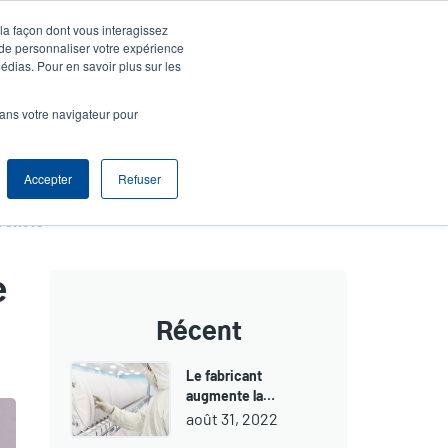
 la façon dont vous interagissez
agnie
S'identifier S'enregistrer
North America [Français]
User
 de personnaliser votre expérience
édias. Pour en savoir plus sur les
t
Anonymous
produits
Tech Support
Contacter le service commercial
dans votre navigateur pour
r
Accepter
Refuser
Les imprimantes de codes-barres TSC accélèrent le traitement des bagages dans les aéroports
e
Récent
Le fabricant
augmente la…
août 31, 2022