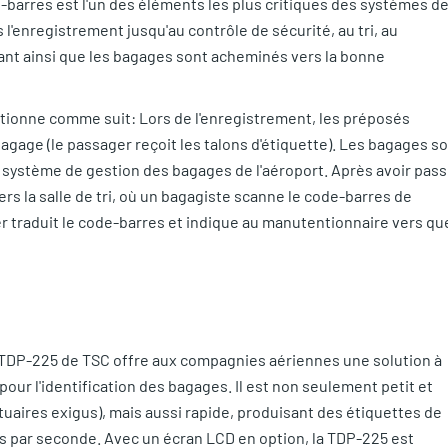
-barres est l'un des éléments les plus critiques des systèmes d
 l'enregistrement jusqu'au contrôle de sécurité, au tri, au
ant ainsi que les bagages sont acheminés vers la bonne
tionne comme suit: Lors de l'enregistrement, les préposés
gage (le passager reçoit les talons d'étiquette). Les bagages s
e système de gestion des bagages de l'aéroport. Après avoir pas
ers la salle de tri, où un bagagiste scanne le code-barres de
nner traduit le code-barres et indique au manutentionnaire vers qu
TDP-225 de TSC offre aux compagnies aériennes une solution à
 pour l'identification des bagages. Il est non seulement petit et
aires exigus), mais aussi rapide, produisant des étiquettes de
s par seconde. Avec un écran LCD en option, la TDP-225 est