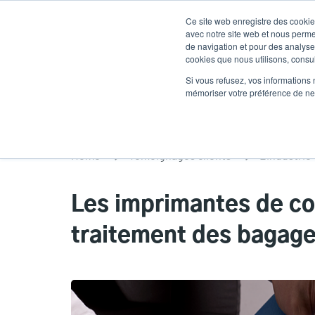
Aller
Ce site web enregistre des cookies
au
avec notre site web et nous perme
contenu
de navigation et pour des analyses
cookies que nous utilisons, consult
principal
Des produits
Solutions
Un service
Si vous refusez, vos informations 
mémoriser votre préférence de ne 
Home
Témoignages clients
L'industrie 
Les imprimantes de co
traitement des bagage