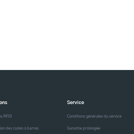
ions
Service
ns RFID
Conditions générales du service
ion des codes à barres
Garantie prolongée