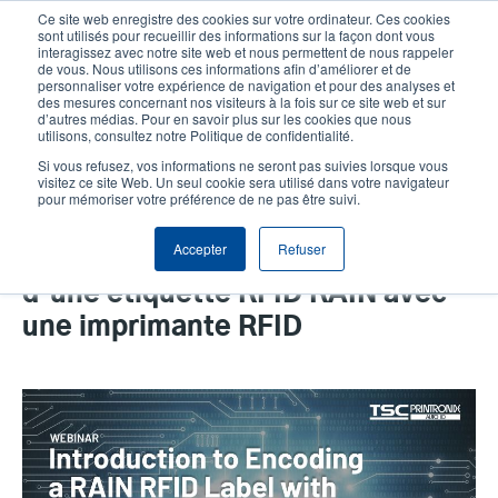
Aller
Ce site web enregistre des cookies sur votre ordinateur. Ces cookies
au
sont utilisés pour recueillir des informations sur la façon dont vous
contenu
interagissez avec notre site web et nous permettent de nous rappeler
User
User
de vous. Nous utilisons ces informations afin d’améliorer et de
principal
personnaliser votre expérience de navigation et pour des analyses et
account
Anonym
Sélecteur de produits
Tech Support
des mesures concernant nos visiteurs à la fois sur ce site web et sur
Header
d’autres médias. Pour en savoir plus sur les cookies que nous
menu
utilisons, consultez notre Politique de confidentialité.
Contacter le service commercial
Si vous refusez, vos informations ne seront pas suivies lorsque vous
visitez ce site Web. Un seul cookie sera utilisé dans votre navigateur
pour mémoriser votre préférence de ne pas être suivi.
Webinaire RFID hébergé par AIM
Accepter
Refuser
Rain: Introduction à l'encodage
d'une étiquette RFID RAIN avec
une imprimante RFID