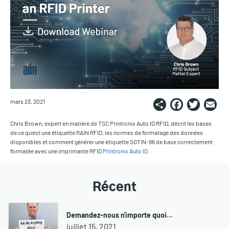
Share
Faceb
Twi
E
mars 23, 2021
Chris Brown, expert en matière de TSC Printronix Auto ID RFID, décrit les bases
de ce qu'est une étiquette RAIN RFID, les normes de formatage des données
disponibles et comment générer une étiquette SGTIN-96 de base correctement
formatée avec une imprimante RFID
Printronix Auto ID.
Récent
Demandez-nous n'importe quoi…
juillet 15, 2021