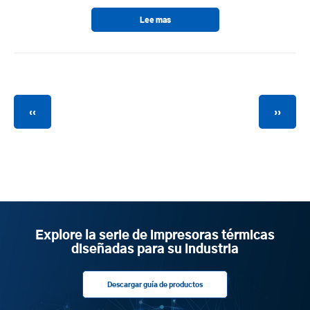
Lee mas
Paginación
Página
Siguie
‹‹
››
anterior
página
Explore la serie de impresoras térmicas
diseñadas para su industria
Descargar guía de productos