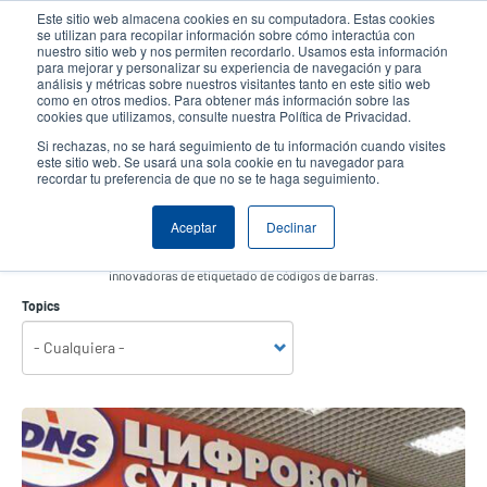
Pasar
Este sitio web almacena cookies en su computadora. Estas cookies
al
se utilizan para recopilar información sobre cómo interactúa con
contenido
nuestro sitio web y nos permiten recordarlo. Usamos esta información
User
User
para mejorar y personalizar su experiencia de navegación y para
principal
análisis y métricas sobre nuestros visitantes tanto en este sitio web
account
Anonym
Selector de productos
Soporte Técnico
como en otros medios. Para obtener más información sobre las
Header
cookies que utilizamos, consulte nuestra Política de Privacidad.
menu
Comuníquese con Ventas
Si rechazas, no se hará seguimiento de tu información cuando visites
este sitio web. Se usará una sola cookie en tu navegador para
recordar tu preferencia de que no se te haga seguimiento.
Nuestros productos y soluciones son versátiles y se cruzan en muchas industrias
Aceptar
Declinar
y verticales en todo el mundo. Vea nuestra colección de historias de éxito para
obtener más información sobre cómo llevamos a los clientes soluciones
innovadoras de etiquetado de códigos de barras.
Topics