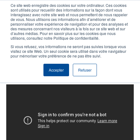
Aller
Ce site web enregistre des cookies sur votre ordinateur. Ces cookies
au
sont utilisés pour recueillir des informations sur la façon dont vous
contenu
interagissez avec notre site web et nous permettent de nous rappeler
User
User
de vous. Nous utilisons ces informations afin d’améliorer et de
principal
personnaliser votre expérience de navigation et pour des analyses et
account
Anonym
Sélecteur de produits
Tech Support
des mesures concernant nos visiteurs à la fois sur ce site web et sur
Header
d’autres médias. Pour en savoir plus sur les cookies que nous
menu
utilisons, consultez notre Politique de confidentialité.
Contacter le service commercial
Si vous refusez, vos informations ne seront pas suivies lorsque vous
visitez ce site Web. Un seul cookie sera utilisé dans votre navigateur
pour mémoriser votre préférence de ne pas être suivi.
T600: Remplacement du rouleau
Accepter
Refuser
de platine