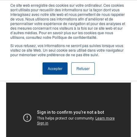
Aller
Ce site web enregistre des cookies sur votre ordinateur. Ces cookies
au
sont utilisés pour recueillir des informations sur la façon dont vous
contenu
interagissez avec notre site web et nous permettent de nous rappeler
User
User
de vous. Nous utilisons ces informations afin d’améliorer et de
principal
personnaliser votre expérience de navigation et pour des analyses et
account
Anonym
Sélecteur de produits
Tech Support
des mesures concernant nos visiteurs à la fois sur ce site web et sur
Header
d’autres médias. Pour en savoir plus sur les cookies que nous
menu
utilisons, consultez notre Politique de confidentialité.
Contacter le service commercial
Si vous refusez, vos informations ne seront pas suivies lorsque vous
visitez ce site Web. Un seul cookie sera utilisé dans votre navigateur
pour mémoriser votre préférence de ne pas être suivi.
T600: Chargement du ruban et du
Accepter
Refuser
support