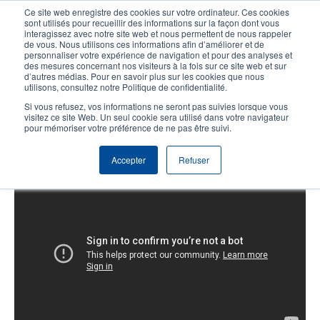
Aller
Ce site web enregistre des cookies sur votre ordinateur. Ces cookies
au
sont utilisés pour recueillir des informations sur la façon dont vous
contenu
interagissez avec notre site web et nous permettent de nous rappeler
User
User
de vous. Nous utilisons ces informations afin d’améliorer et de
principal
personnaliser votre expérience de navigation et pour des analyses et
account
Anonym
Sélecteur de produits
Tech Support
des mesures concernant nos visiteurs à la fois sur ce site web et sur
Header
d’autres médias. Pour en savoir plus sur les cookies que nous
menu
utilisons, consultez notre Politique de confidentialité.
Contacter le service commercial
Si vous refusez, vos informations ne seront pas suivies lorsque vous
visitez ce site Web. Un seul cookie sera utilisé dans votre navigateur
pour mémoriser votre préférence de ne pas être suivi.
Série ML: chargement du ruban
Accepter
Refuser