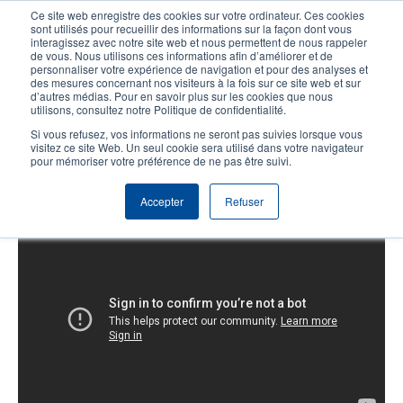
Aller
Ce site web enregistre des cookies sur votre ordinateur. Ces cookies
au
sont utilisés pour recueillir des informations sur la façon dont vous
contenu
interagissez avec notre site web et nous permettent de nous rappeler
User
User
de vous. Nous utilisons ces informations afin d’améliorer et de
principal
personnaliser votre expérience de navigation et pour des analyses et
account
Anonym
Sélecteur de produits
Tech Support
des mesures concernant nos visiteurs à la fois sur ce site web et sur
Header
d’autres médias. Pour en savoir plus sur les cookies que nous
menu
utilisons, consultez notre Politique de confidentialité.
Contacter le service commercial
Si vous refusez, vos informations ne seront pas suivies lorsque vous
visitez ce site Web. Un seul cookie sera utilisé dans votre navigateur
pour mémoriser votre préférence de ne pas être suivi.
Série MB: chargement du ruban
Accepter
Refuser