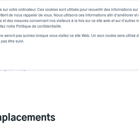
 sur votre ordinateur. Ces cookies sont utilisés pour recueillir des informations sur
Nouvelles
Comp
User
ttent de nous rappeler de vous. Nous utilisons ces informations afin d’améliorer et
 et des mesures concernant nos visiteurs à la fois sur ce site web et sur d’autres m
ez notre Politique de confidentialité.
accoun
Sélecteur de 
Assistance et téléchargements
Les partenaires
ne seront pas suivies lorsque vous visitez ce site Web. Un seul cookie sera utilisé 
Heade
menu
pas être suivi.
(Alpha-40L)
emplacements