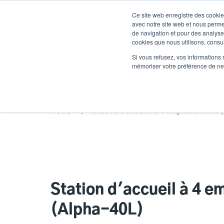
Aller
Ce site web enregistre des cookies
au
avec notre site web et nous perme
contenu
de navigation et pour des analyses
cookies que nous utilisons, consult
principal
Des produits
Solutions
Un service
Si vous refusez, vos informations 
mémoriser votre préférence de ne 
Home
Station d'accueil à 4 emplacements 
Station d'accueil à 4 
(Alpha-40L)