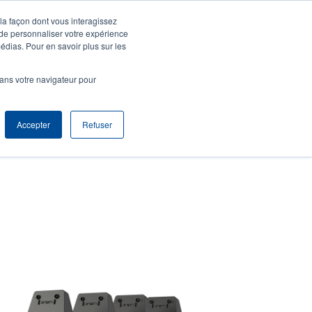
 la façon dont vous interagissez
agnie
S'identifier S'enregistrer
North America [Français]
User
 de personnaliser votre expérience
édias. Pour en savoir plus sur les
t
Anonymous
produits
Tech Support
Contacter le service commercial
dans votre navigateur pour
r
Accepter
Refuser