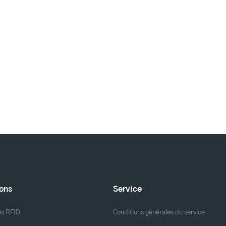
ions
Service
ns RFID
Conditions générales du service