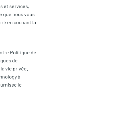
 et services,
ce que nous vous
éré en cochant la
tre Politique de
iques de
la vie privée.
chnology à
ournisse le