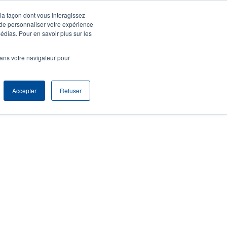
 la façon dont vous interagissez
agnie
S'identifier S'enregistrer
North America [Français]
User
 de personnaliser votre expérience
édias. Pour en savoir plus sur les
t
Anonymous
produits
Tech Support
Contacter le service commercial
dans votre navigateur pour
r
Accepter
Refuser