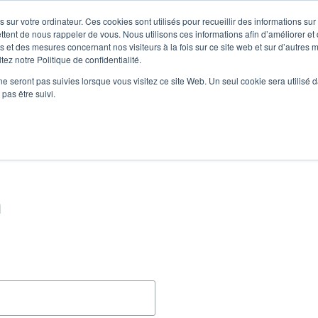
 sur votre ordinateur. Ces cookies sont utilisés pour recueillir des informations sur
Nouvelles
Comp
User
ttent de nous rappeler de vous. Nous utilisons ces informations afin d’améliorer et
 et des mesures concernant nos visiteurs à la fois sur ce site web et sur d’autres m
ez notre Politique de confidentialité.
accoun
Sélecteur de 
Assistance et téléchargements
Les partenaires
ne seront pas suivies lorsque vous visitez ce site Web. Un seul cookie sera utilisé 
Heade
menu
pas être suivi.
n