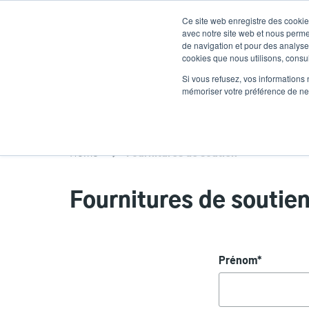
Aller
Ce site web enregistre des cookies
au
avec notre site web et nous perme
contenu
de navigation et pour des analyses
cookies que nous utilisons, consult
principal
Des produits
Solutions
Un service
Si vous refusez, vos informations 
mémoriser votre préférence de ne 
Home
Fournitures de soutien
Fournitures de soutie
Prénom
*