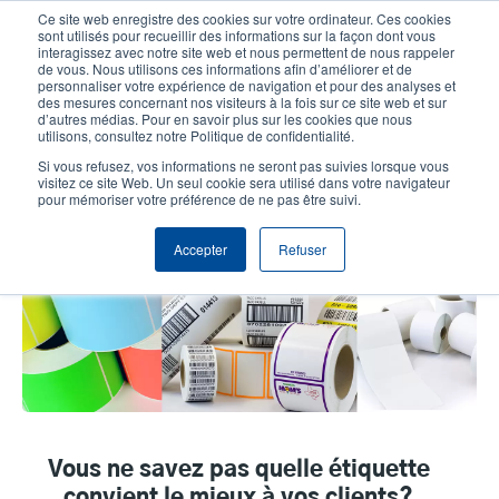
Aller
Ce site web enregistre des cookies sur votre ordinateur. Ces cookies
au
sont utilisés pour recueillir des informations sur la façon dont vous
contenu
interagissez avec notre site web et nous permettent de nous rappeler
User
User
de vous. Nous utilisons ces informations afin d’améliorer et de
principal
personnaliser votre expérience de navigation et pour des analyses et
account
Anonym
Sélecteur de produits
Tech Support
des mesures concernant nos visiteurs à la fois sur ce site web et sur
Header
d’autres médias. Pour en savoir plus sur les cookies que nous
menu
utilisons, consultez notre Politique de confidentialité.
Contacter le service commercial
Si vous refusez, vos informations ne seront pas suivies lorsque vous
visitez ce site Web. Un seul cookie sera utilisé dans votre navigateur
pour mémoriser votre préférence de ne pas être suivi.
Étiquettes thermiques
Accepter
Refuser
Vous ne savez pas quelle étiquette
convient le mieux à vos clients?