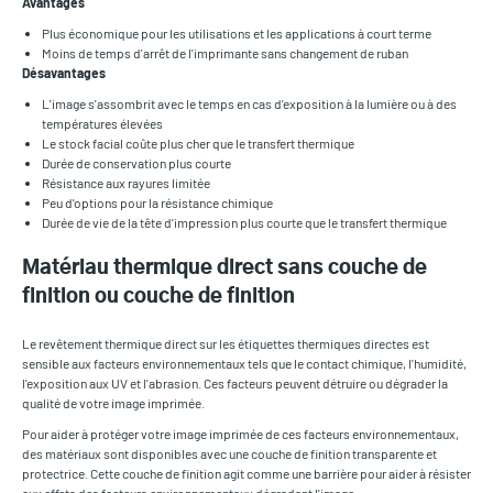
Avantages
Plus économique pour les utilisations et les applications à court terme
Moins de temps d'arrêt de l'imprimante sans changement de ruban
Désavantages
L'image s'assombrit avec le temps en cas d'exposition à la lumière ou à des
températures élevées
Le stock facial coûte plus cher que le transfert thermique
Durée de conservation plus courte
Résistance aux rayures limitée
Peu d'options pour la résistance chimique
Durée de vie de la tête d'impression plus courte que le transfert thermique
Matériau thermique direct sans couche de
finition ou couche de finition
Le revêtement thermique direct sur les étiquettes thermiques directes est
sensible aux facteurs environnementaux tels que le contact chimique, l'humidité,
l'exposition aux UV et l'abrasion. Ces facteurs peuvent détruire ou dégrader la
qualité de votre image imprimée.
Pour aider à protéger votre image imprimée de ces facteurs environnementaux,
des matériaux sont disponibles avec une couche de finition transparente et
protectrice. Cette couche de finition agit comme une barrière pour aider à résister