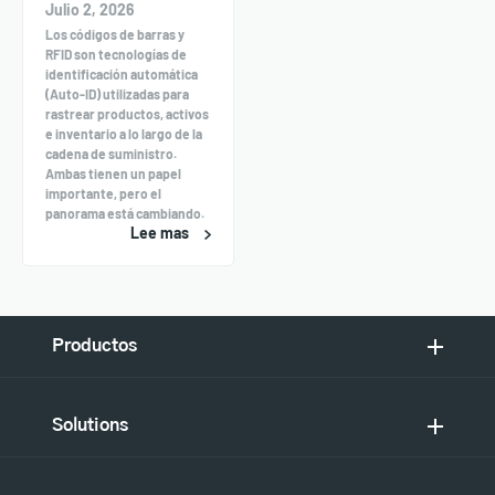
Julio 2, 2026
Los códigos de barras y
RFID son tecnologías de
identificación automática
(Auto-ID) utilizadas para
rastrear productos, activos
e inventario a lo largo de la
cadena de suministro.
Ambas tienen un papel
importante, pero el
panorama está cambiando.
Lee mas
Productos
Solutions