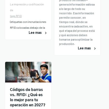
La impresión y codificación
genera información valiosa
a lo largo de todo su
de
recorrido. Esa información
tags RFID
permite conocer, en
(etiquetas con incrustaciones
tiempo real, dónde se
encuentra cada activo, en
RFID colocadas debajo de la
qué etapa del proceso está
Lee mas
y qué acciones deben
tomarse para optimizar la
producción.
Lee mas
Códigos de barras
vs. RFID: ¿Qué es
lo mejor para tu
operación en 2027?