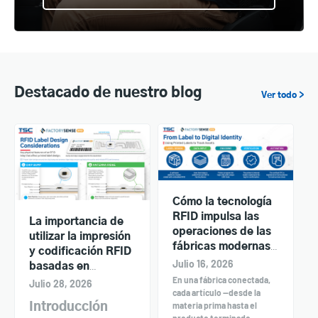
Destacado de nuestro blog
Ver todo >
Cómo la tecnología
RFID impulsa las
La importancia de
operaciones de las
utilizar la impresión
fábricas modernas:
y codificación RFID
FactorySense y las
Julio 16, 2026
basadas en
impresoras TSC en
En una fábrica conectada,
estándares
Julio 28, 2026
acción
cada artículo —desde la
materia prima hasta el
Introducción
producto terminado—