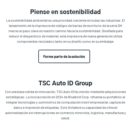
Piense en sostenibilidad
La sostenibilidad ambiental es una prioridad creciente en todas las industrias. El
lanzamiento de la impresora de códigos de barras de escritorio de la serie DH
marca un paso clave en nuestro camino hacia la sostenibilidad. Diseñada para
reducir el desperdicio de material, esta impresora de nueva generación utiliza
componentes reciclados tanto en su diseño como en su embalaje.
Forme parte de la solución
TSC Auto ID Group
Con una base sólida en innovación, TSC Auto ID ha crecido mediante adquisiciones
estratégicas. La incorporación en 2024 de Bluebird Corp. refuerza su portafolio al
integrar tecnologías y suministros de computación móvil empresarial, captura de
datos e impresión de etiquetas. Esto fortalece su capacidad de ofrecer
automatización sin interrupciones en comercio minorista, logística, manufactura y
salud.