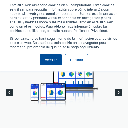
Pasar
Este sitio web almacena cookies en su computadora. Estas cookies
al
se utilizan para recopilar información sobre cómo interactúa con
User
User
contenido
nuestro sitio web y nos permiten recordarlo. Usamos esta información
account
Anonymous
para mejorar y personalizar su experiencia de navegación y para
principal
análisis y métricas sobre nuestros visitantes tanto en este sitio web
Header
menu
Selector de productos
Soporte Técnico
como en otros medios. Para obtener más información sobre las
cookies que utilizamos, consulte nuestra Política de Privacidad.
Comuníquese con Ventas
Si rechazas, no se hará seguimiento de tu información cuando visites
este sitio web. Se usará una sola cookie en tu navegador para
recordar tu preferencia de que no se te haga seguimiento.
Aceptar
Declinar